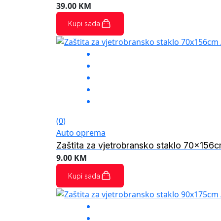
39.00
KM
Kupi sada
(0)
Auto oprema
Zaštita za vjetrobransko staklo 70x15
9.00
KM
Kupi sada