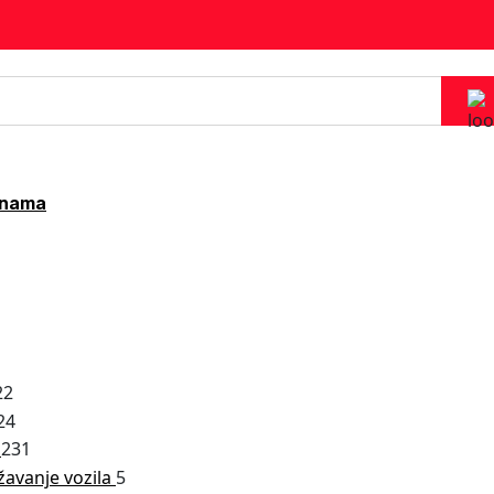
 nama
22
24
a
231
žavanje vozila
5