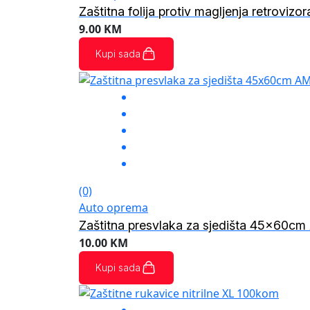
Zaštitna folija protiv magljenja retroviz
9.00
KM
Kupi sada
(0)
Auto oprema
Zaštitna presvlaka za sjedišta 45x60c
10.00
KM
Kupi sada