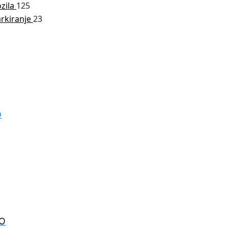
ozila
125
arkiranje
23
IO