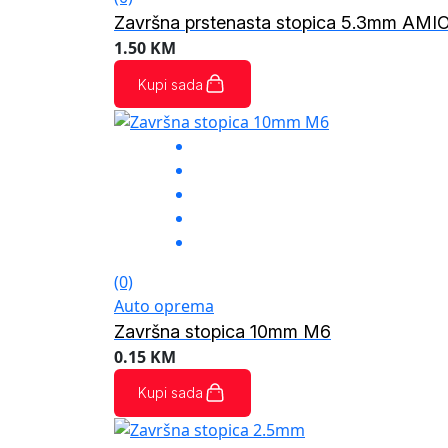
Završna prstenasta stopica 5.3mm AMI
1.50
KM
Kupi sada
(0)
Auto oprema
Završna stopica 10mm M6
0.15
KM
Kupi sada