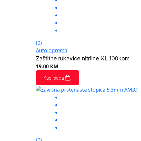
(0)
Auto oprema
Zaštitne rukavice nitrilne XL 100kom
19.00
KM
Kupi sada
(0)