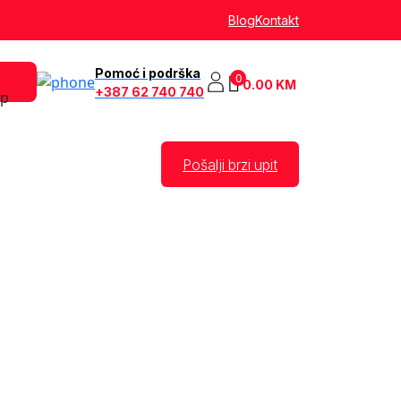
Blog
Kontakt
Pomoć i podrška
0
0.00
KM
+387 62 740 740
Pošalji brzi upit