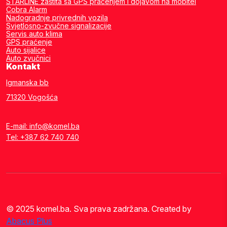
STARLINE zaštita sa GPS praćenjem I dojavom na mobitel
Cobra Alarm
Nadogradnje privrednih vozila
Svjetlosno-zvučne signalizacije
Servis auto klima
GPS praćenje
Auto sijalice
Auto zvučnici
Kontakt
Igmanska bb
71320 Vogošća
E-mail: info@komel.ba
Tel: +387 62 740 740
© 2025 komel.ba. Sva prava zadržana. Created by
Abacus Plus