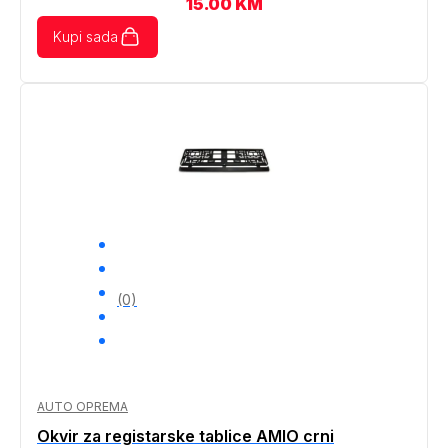
15.00
KM
Kupi sada
(0)
AUTO OPREMA
Okvir za registarske tablice AMIO crni