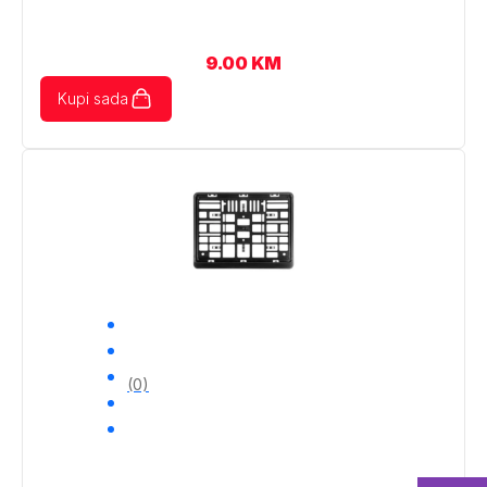
9.00
KM
Kupi sada
(0)