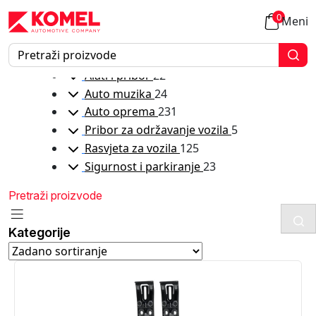
Auto oprema
Okviri ramovi za tablice
0
Meni
Kategorije
Alati i pribor
22
Auto muzika
24
Auto oprema
231
Pribor za održavanje vozila
5
Rasvjeta za vozila
125
Sigurnost i parkiranje
23
Kategorije