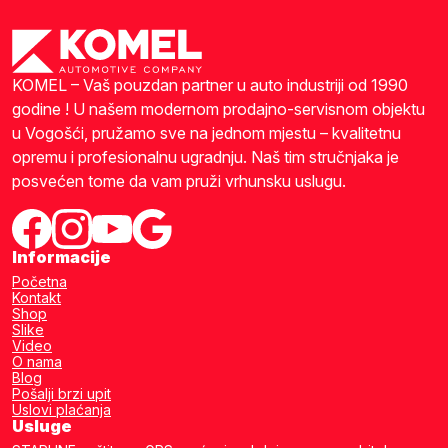
KOMEL – Vaš pouzdan partner u auto industriji od 1990
godine ! U našem modernom prodajno-servisnom objektu
u Vogošći, pružamo sve na jednom mjestu – kvalitetnu
opremu i profesionalnu ugradnju. Naš tim stručnjaka je
posvećen tome da vam pruži vrhunsku uslugu.
Informacije
Početna
Kontakt
Shop
Slike
Video
O nama
Blog
Pošalji brzi upit
Uslovi plaćanja
Usluge