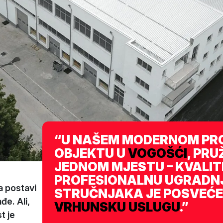
“U NAŠEM MODERNOM PR
OBJEKTU U
VOGOŠĆI
, PR
JEDNOM MJESTU – KVALIT
PROFESIONALNU UGRADNJ
a postavi
STRUČNJAKA JE POSVEĆE
đe. Ali,
VRHUNSKU USLUGU
.”
t je