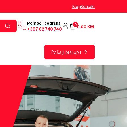
Blog
Kontakt
Pomoć i podrška
0
0.00
KM
+387 62 740 740
Pošalji brzi upit