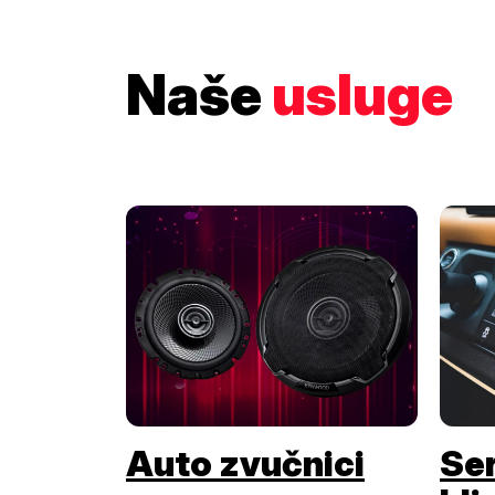
Naše
usluge
Auto zvučnici
Ser