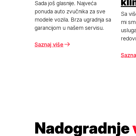
kl
Sada još glasnije. Najveća
ponuda auto zvučnika za sve
Sa viš
modele vozila. Brza ugradnja sa
mi smo
garancijom u našem servisu.
usluga
redov
Saznaj više
sistem
Sazna
Nadogradnje