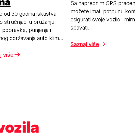
ima
Sa naprednim GPS praćen
možete imati potpunu kont
e od 30 godina iskustva,
osigurati svoje vozilo i mir
 stručnjaci u pružanju
spavati.
 popravke, punjenja i
nog održavanja auto klime
Saznaj više
a.
j više
vozila