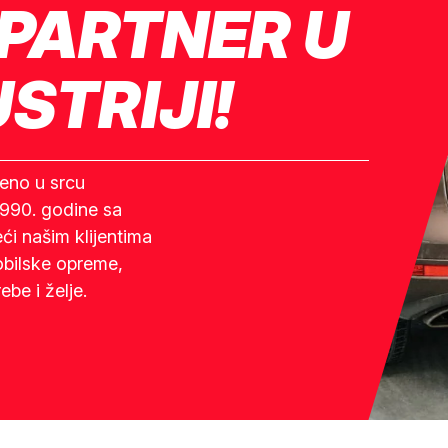
PARTNER U
STRIJI!
eno u srcu
1990. godine sa
ći našim klijentima
bilske opreme,
ebe i želje.