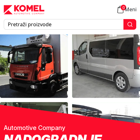
0
Meni
Automotive Company
NADOGRADNJE