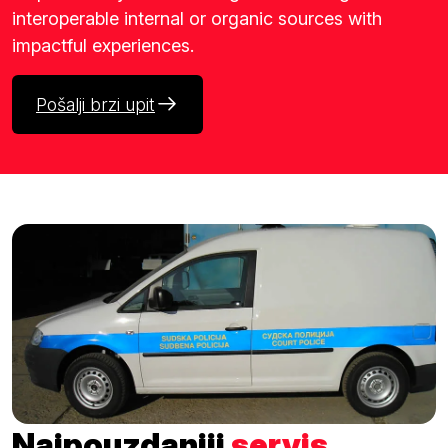
interoperable internal or organic sources with
impactful experiences.
Pošalji brzi upit
Najpouzdaniji
servis