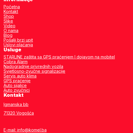
Početna
Kontakt
Shop
Slike
Video
O nama
Blog
Pošalji brzi upit
Uslovi plaćanja
Usluge
STARLINE zaštita sa GPS praćenjem I dojavom na mobitel
Cobra Alarm
Nadogradnje privrednih vozila
Svjetlosno-zvučne signalizacije
Servis auto klima
GPS praćenje
Auto sijalice
Auto zvučnici
Kontakt
Igmanska bb
71320 Vogošća
E-mail: info@komel.ba