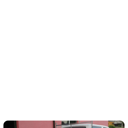
4.8/5
Kvaliteta s 4,8 zvjezdica na Googleu.
Tu smo za Vas
“Za vrhunsku svjetlosno-zvučnu signalizaciju koja
zadovoljava sve Vaše potrebe, kontaktirajte Komel
već danas. S nama ćete dobiti sigurnost i kvalitet
koji zaslužujete.”