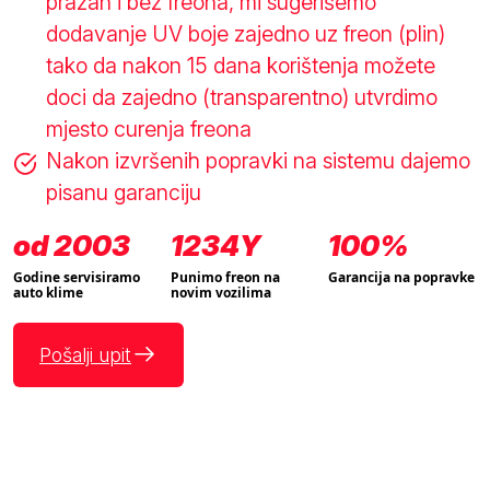
prazan i bez freona, mi sugerišemo
dodavanje UV boje zajedno uz freon (plin)
tako da nakon 15 dana korištenja možete
doci da zajedno (transparentno) utvrdimo
mjesto curenja freona
Nakon izvršenih popravki na sistemu dajemo
pisanu garanciju
od 2003
1234Y
100%
Godine servisiramo
Punimo freon na
Garancija na popravke
auto klime
novim vozilima
Pošalji upit