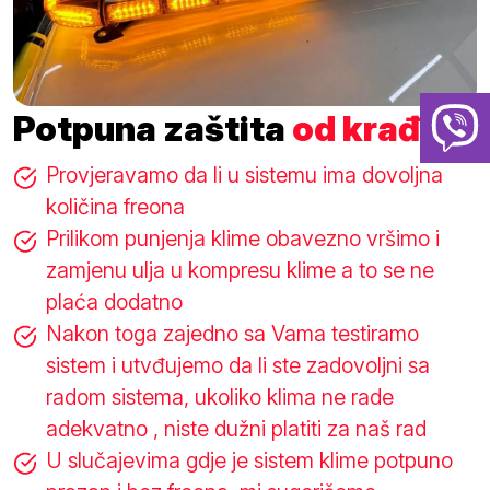
Potpuna zaštita
od krađe
Provjeravamo da li u sistemu ima dovoljna
količina freona
Prilikom punjenja klime obavezno vršimo i
zamjenu ulja u kompresu klime a to se ne
plaća dodatno
Nakon toga zajedno sa Vama testiramo
sistem i utvđujemo da li ste zadovoljni sa
radom sistema, ukoliko klima ne rade
adekvatno , niste dužni platiti za naš rad
U slučajevima gdje je sistem klime potpuno