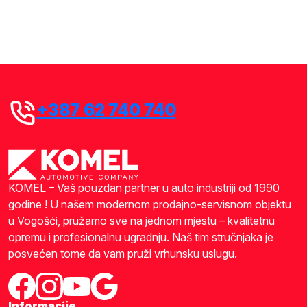
Pošalji upit
*Naše odgovore možete očekivati u roku od 30 minuta.
+387 62 740 740
KOMEL – Vaš pouzdan partner u auto industriji od 1990
godine ! U našem modernom prodajno-servisnom objektu
u Vogošći, pružamo sve na jednom mjestu – kvalitetnu
opremu i profesionalnu ugradnju. Naš tim stručnjaka je
posvećen tome da vam pruži vrhunsku uslugu.
Informacije