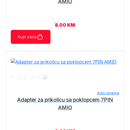
AMIO
8.00
KM
Kupi sada
(0)
Auto oprema
Adapter za prikolicu sa poklopcem 7PIN
AMIO