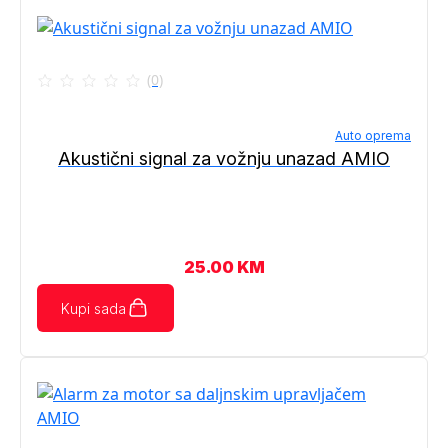
(0)
Auto oprema
Akustični signal za vožnju unazad AMIO
25.00
KM
Kupi sada