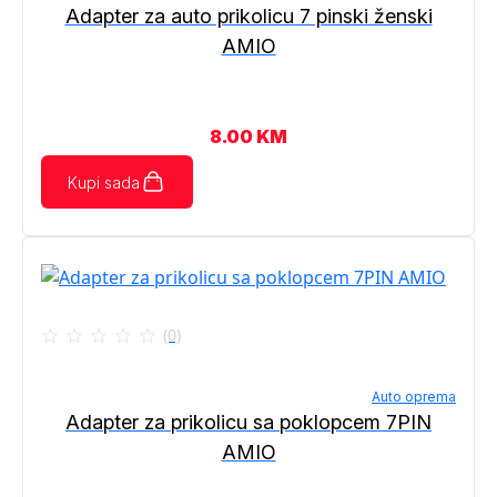
Adapter za auto prikolicu 7 pinski ženski
AMIO
8.00
KM
Kupi sada
(0)
Auto oprema
Adapter za prikolicu sa poklopcem 7PIN
AMIO