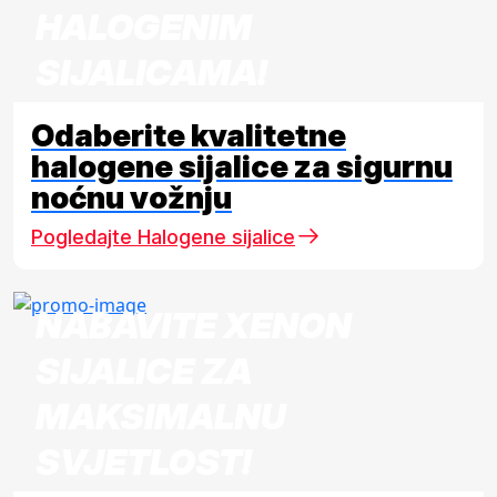
HALOGENIM
SIJALICAMA!
Odaberite kvalitetne
halogene sijalice za sigurnu
noćnu vožnju
Pogledajte Halogene sijalice
NABAVITE XENON
SIJALICE ZA
MAKSIMALNU
SVJETLOST!