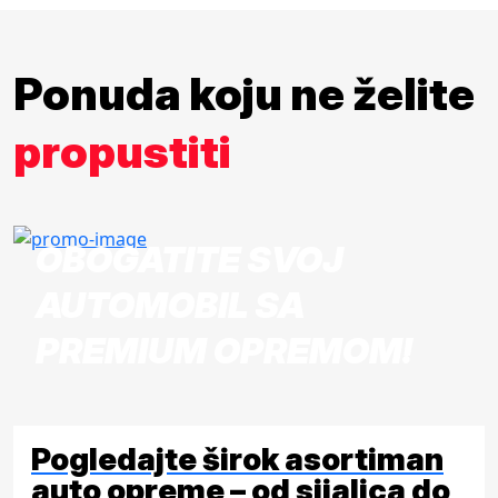
Ponuda koju ne želite
propustiti
OBOGATITE SVOJ
AUTOMOBIL SA
PREMIUM OPREMOM!
Pogledajte širok asortiman
auto opreme – od sijalica do