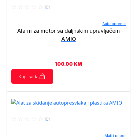
(0)
Auto oprema
Alarm za motor sa daljnskim upravljačem
AMIO
100.00
KM
Kupi sada
(0)
Alati i pribor