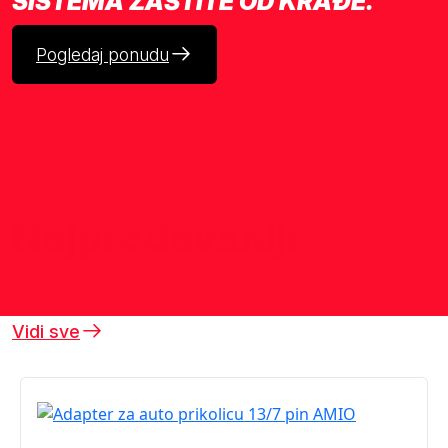
SISTEMA ZAŠTITE OD KRAĐE.
Pogledaj ponudu
Najprodavaniji
proizvodi
Vidi sve