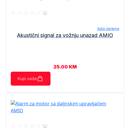
(0)
Auto oprema
Akustični signal za vožnju unazad AMIO
25.00
KM
Kupi sada
(0)