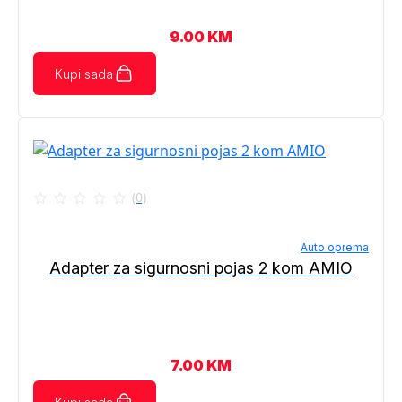
9.00
KM
Kupi sada
(0)
Auto oprema
Adapter za sigurnosni pojas 2 kom AMIO
7.00
KM