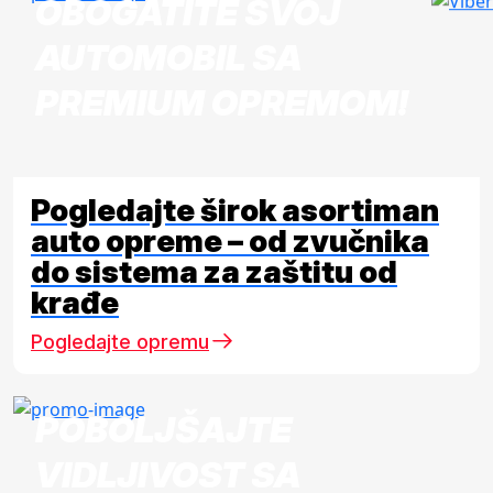
OBOGATITE SVOJ
AUTOMOBIL SA
PREMIUM OPREMOM!
Pogledajte širok asortiman
auto opreme – od zvučnika
do sistema za zaštitu od
krađe
Pogledajte opremu
POBOLJŠAJTE
VIDLJIVOST SA