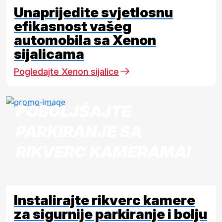
Unaprijedite svjetlosnu
efikasnost vašeg
automobila sa Xenon
sijalicama
Pogledajte Xenon sijalice
POBOLJŠAJTE
PARKIRANJE SA
RIKVERC KAMERAMA!
Instalirajte rikverc kamere
za sigurnije parkiranje i bolju