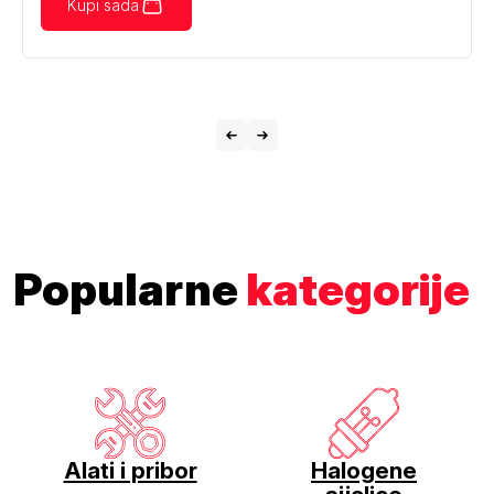
Kupi sada
Popularne
kategorije
Alati i pribor
Halogene