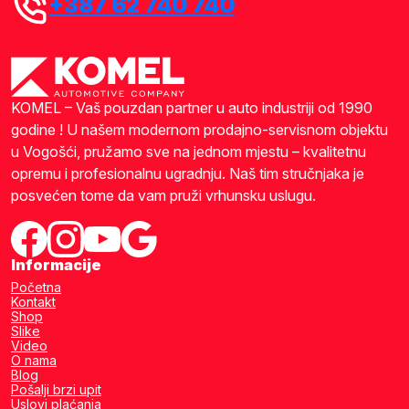
+387 62 740 740
KOMEL – Vaš pouzdan partner u auto industriji od 1990
godine ! U našem modernom prodajno-servisnom objektu
u Vogošći, pružamo sve na jednom mjestu – kvalitetnu
opremu i profesionalnu ugradnju. Naš tim stručnjaka je
posvećen tome da vam pruži vrhunsku uslugu.
Informacije
Početna
Kontakt
Shop
Slike
Video
O nama
Blog
Pošalji brzi upit
Uslovi plaćanja