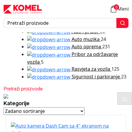
Sigurnost i parkiranje
Auto kamere
0
Meni
Kategorije
Alati i pribor
22
Auto muzika
24
Auto oprema
231
Pribor za održavanje
vozila
5
Rasvjeta za vozila
125
Sigurnost i parkiranje
23
Kategorije