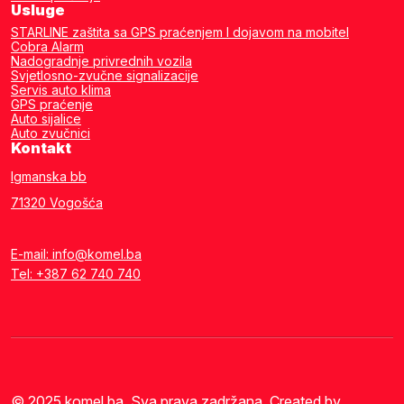
Usluge
STARLINE zaštita sa GPS praćenjem I dojavom na mobitel
Cobra Alarm
Nadogradnje privrednih vozila
Svjetlosno-zvučne signalizacije
Servis auto klima
GPS praćenje
Auto sijalice
Auto zvučnici
Kontakt
Igmanska bb
71320 Vogošća
E-mail: info@komel.ba
Tel: +387 62 740 740
© 2025 komel.ba. Sva prava zadržana. Created by