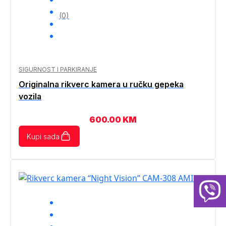
(0)
SIGURNOST I PARKIRANJE
Originalna rikverc kamera u ručku gepeka
vozila
600.00
KM
Kupi sada