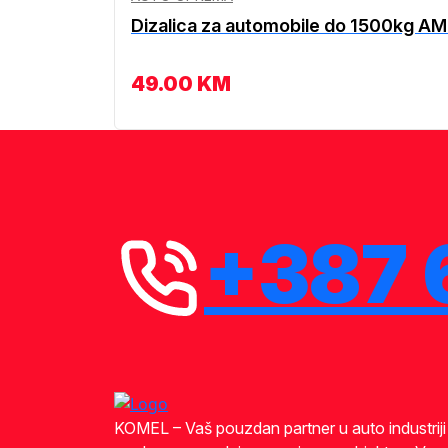
Dizalica za automobile do 1500kg AM
49.00
KM
+387 
KOMEL – Vaš pouzdan partner u auto industrij