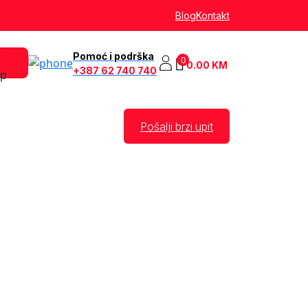
Blog
Kontakt
Pomoć i podrška
0
0.00
KM
+387 62 740 740
Pošalji brzi upit