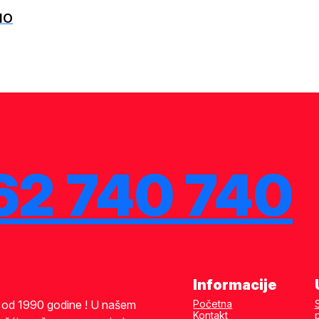
IO
62 740 740
Informacije
i od 1990 godine ! U našem
Početna
Kontakt