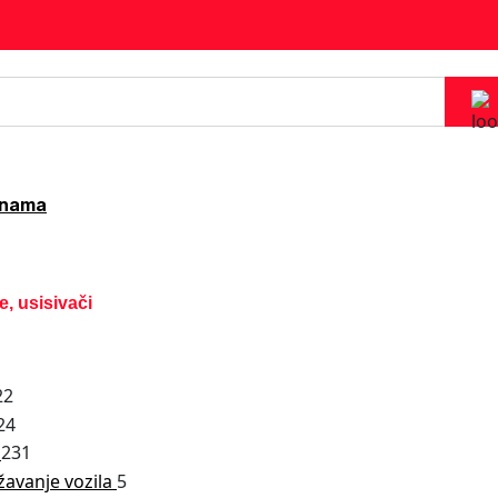
 nama
e, usisivači
22
24
a
231
žavanje vozila
5