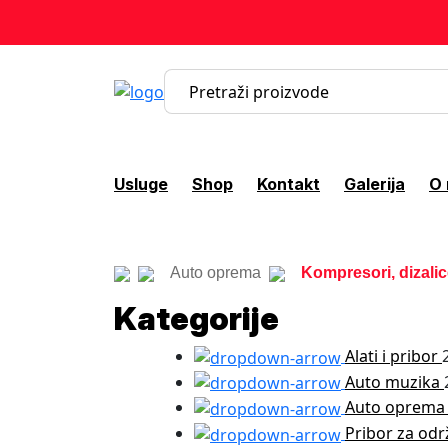
Usluge
Shop
Kontakt
Galerija
O
Auto oprema
Kompresori, dizalic
Kategorije
Alati i pribor
Auto muzika
Auto oprem
Pribor za odr