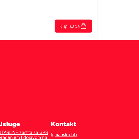
Kupi sada
Usluge
Kontakt
STARLINE zaštita sa GPS
Igmanska bb
praćenjem I dojavom na