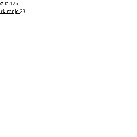
ozila
125
arkiranje
23