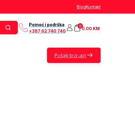
Blog
Kontakt
Pomoć i podrška
0
0.00
KM
+387 62 740 740
Pošalji brzi upit