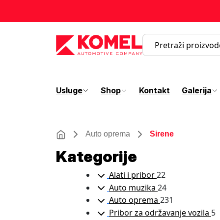
Usluge
Shop
Kontakt
Galerija
Auto oprema
Sirene
Kategorije
Alati i pribor
22
Auto muzika
24
Auto oprema
231
Pribor za održavanje vozila
5