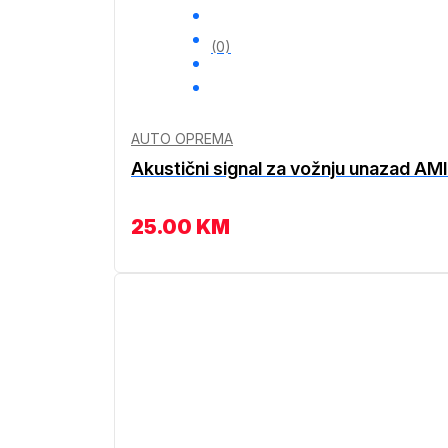
(0)
AUTO OPREMA
Akustični signal za vožnju unazad AM
25.00
KM