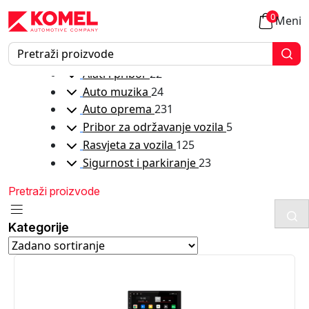
Auto muzika
Audio video uređaji
0
Meni
Kategorije
Alati i pribor
22
Auto muzika
24
Auto oprema
231
Pribor za održavanje vozila
5
Rasvjeta za vozila
125
Sigurnost i parkiranje
23
Kategorije