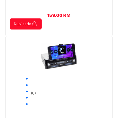
159.00
KM
Kupi sada
(0)