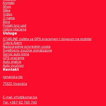
Kontakt
Shop
Slike
Video
O nama
Blog
Pošalji brzi upit
Uslovi plaćanja
Usluge
STARLINE zaštita sa GPS praćenjem I dojavom na mobitel
Cobra Alarm
Nadogradnje privrednih vozila
Svjetlosno-zvučne signalizacije
Servis auto klima
GPS praćenje
Auto sijalice
Auto zvučnici
Kontakt
Igmanska bb
71320 Vogošća
E-mail: info@komel.ba
Tel: +387 62 740 740