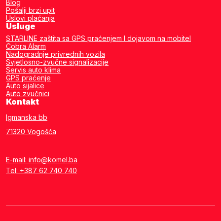
Blog
Pošalji brzi upit
Uslovi plaćanja
Usluge
STARLINE zaštita sa GPS praćenjem I dojavom na mobitel
Cobra Alarm
Nadogradnje privrednih vozila
Svjetlosno-zvučne signalizacije
Servis auto klima
GPS praćenje
Auto sijalice
Auto zvučnici
Kontakt
Igmanska bb
71320 Vogošća
E-mail: info@komel.ba
Tel: +387 62 740 740