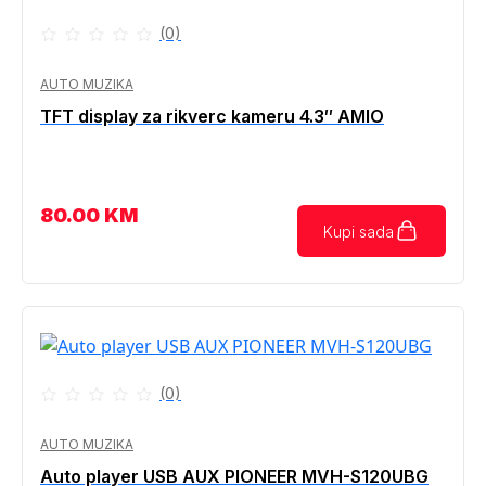
(0)
AUTO MUZIKA
TFT display za rikverc kameru 4.3″ AMIO
80.00
KM
Kupi sada
(0)
AUTO MUZIKA
Auto player USB AUX PIONEER MVH-S120UBG