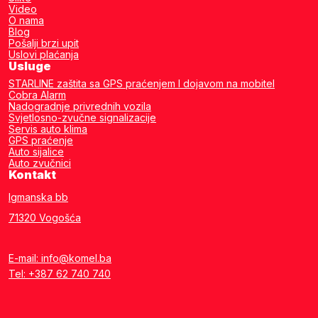
Video
O nama
Blog
Pošalji brzi upit
Uslovi plaćanja
Usluge
STARLINE zaštita sa GPS praćenjem I dojavom na mobitel
Cobra Alarm
Nadogradnje privrednih vozila
Svjetlosno-zvučne signalizacije
Servis auto klima
GPS praćenje
Auto sijalice
Auto zvučnici
Kontakt
Igmanska bb
71320 Vogošća
E-mail: info@komel.ba
Tel: +387 62 740 740