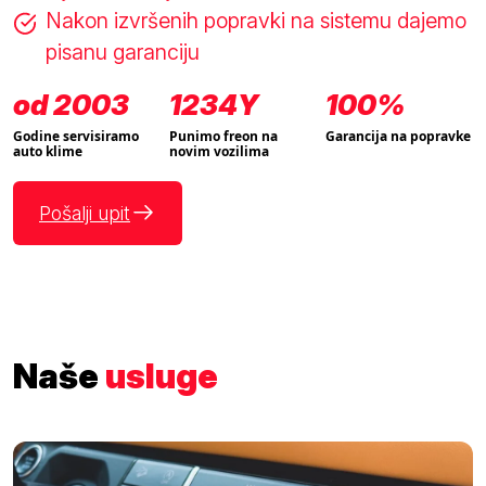
Nakon izvršenih popravki na sistemu dajemo
pisanu garanciju
od 2003
1234Y
100%
Godine servisiramo
Punimo freon na
Garancija na popravke
auto klime
novim vozilima
Pošalji upit
Naše
usluge