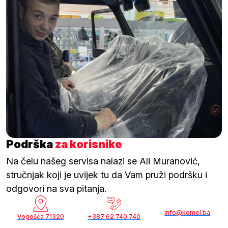
Podrška
za korisnike
Na čelu našeg servisa nalazi se Ali Muranović,
stručnjak koji je uvijek tu da Vam pruži podršku i
odgovori na sva pitanja.
info@komel.ba
Vogošća 71320
+387 62 740 740