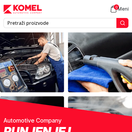
0
Meni
Automotive Company
PUNJENJE I