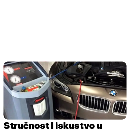
“U našem modernom prodajno-servisnom objektu
u Vogošći, pružamo sve na jednom mjestu –
kvalitetnu opremu i profesionalnu ugradnju. Naš tim
stručnjaka je posvećen tome da vam pruži
vrhunsku uslugu.”
Stručnost I iskustvo u