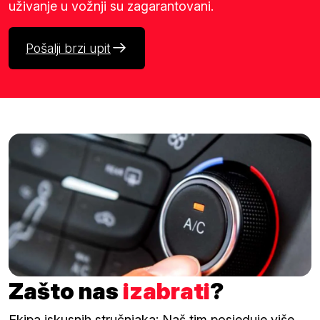
uživanje u vožnji su zagarantovani.
Pošalji brzi upit
Zašto nas
izabrati
?
Ekipa iskusnih stručnjaka: Naš tim posjeduje više