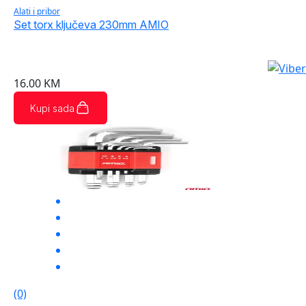
Alati i pribor
Set torx ključeva 230mm AMIO
16.00
KM
Kupi sada
(0)