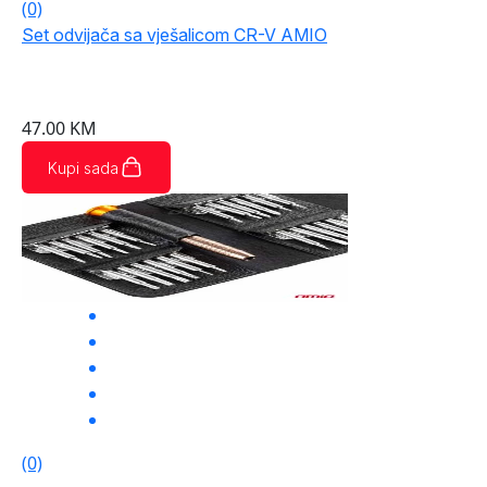
(0)
Set odvijača sa vješalicom CR-V AMIO
47.00
KM
Kupi sada
(0)