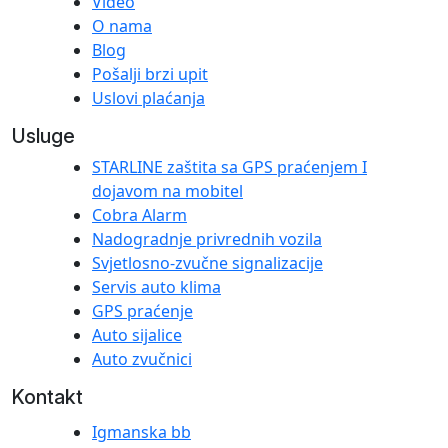
Video
O nama
Blog
Pošalji brzi upit
Uslovi plaćanja
Usluge
STARLINE zaštita sa GPS praćenjem I
dojavom na mobitel
Cobra Alarm
Nadogradnje privrednih vozila
Svjetlosno-zvučne signalizacije
Servis auto klima
GPS praćenje
Auto sijalice
Auto zvučnici
Kontakt
Igmanska bb