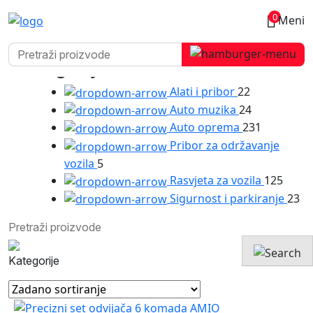
Alati i pribor
0
Meni
Setovi odvijača
Kategorije
Alati i pribor
22
Auto muzika
24
Auto oprema
231
Pribor za održavanje
vozila
5
Rasvjeta za vozila
125
Sigurnost i parkiranje
23
Kategorije