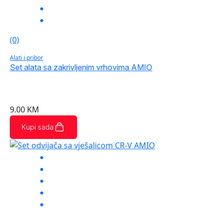
(0)
Alati i pribor
Set alata sa zakrivljenim vrhovima AMIO
9.00
KM
Kupi sada