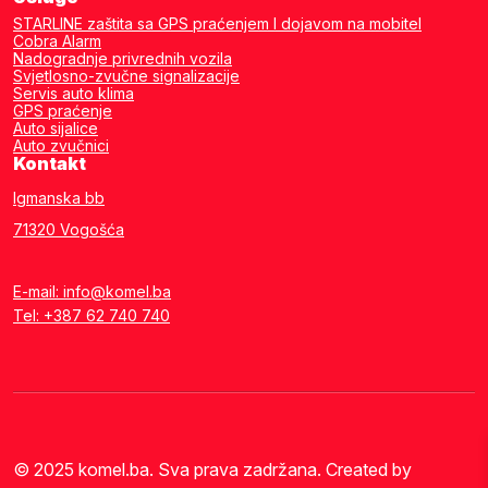
STARLINE zaštita sa GPS praćenjem I dojavom na mobitel
Cobra Alarm
Nadogradnje privrednih vozila
Svjetlosno-zvučne signalizacije
Servis auto klima
GPS praćenje
Auto sijalice
Auto zvučnici
Kontakt
Igmanska bb
71320 Vogošća
E-mail: info@komel.ba
Tel: +387 62 740 740
© 2025 komel.ba. Sva prava zadržana. Created by