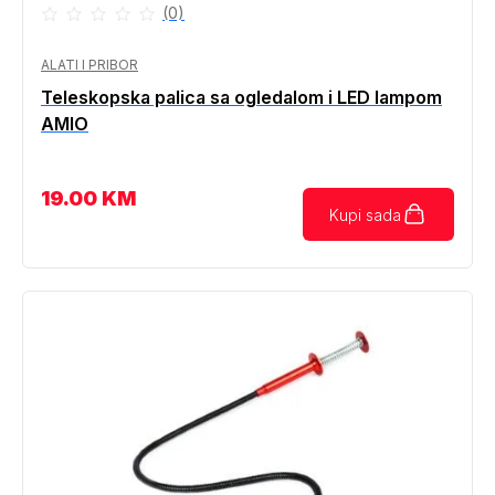
(0)
ALATI I PRIBOR
Teleskopska palica sa ogledalom i LED lampom
AMIO
19.00
KM
Kupi sada