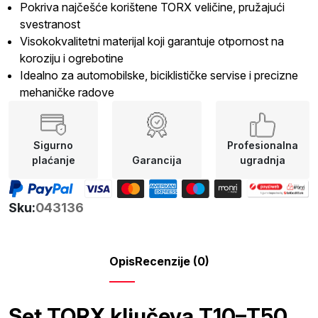
Pokriva najčešće korištene TORX veličine, pružajući
svestranost
Visokokvalitetni materijal koji garantuje otpornost na
koroziju i ogrebotine
Idealno za automobilske, biciklističke servise i precizne
mehaničke radove
Sigurno
Profesionalna
plaćanje
Garancija
ugradnja
Sku:
043136
Opis
Recenzije (0)
Set TORX ključeva T10–T50