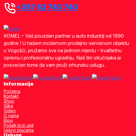
+387 62 740 740
KOMEL – Vaš pouzdan partner u auto industriji od 1990
godine ! U našem modernom prodajno-servisnom objektu
u Vogošći, pružamo sve na jednom mjestu – kvalitetnu
opremu i profesionalnu ugradnju. Naš tim stručnjaka je
posvećen tome da vam pruži vrhunsku uslugu.
Informacije
Početna
Kontakt
Shop
Slike
Video
O nama
Blog
Pošalji brzi upit
Uslovi plaćanja
Usluge