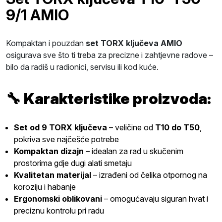
9/1 AMIO
Kompaktan i pouzdan
set TORX ključeva AMIO
osigurava sve što ti treba za precizne i zahtjevne radove –
bilo da radiš u radionici, servisu ili kod kuće.
🔧
Karakteristike proizvoda:
Set od 9 TORX ključeva
– veličine od
T10 do T50
,
pokriva sve najčešće potrebe
Kompaktan dizajn
– idealan za rad u skučenim
prostorima gdje dugi alati smetaju
Kvalitetan materijal
– izrađeni od čelika otpor­nog na
koroziju i habanje
Ergonomski oblikovani
– omogućavaju siguran hvat i
preciznu kontrolu pri radu