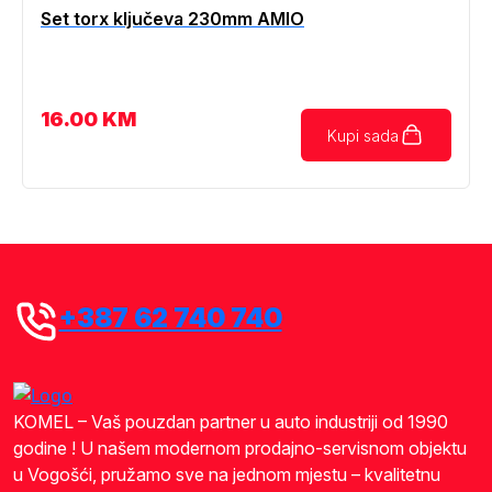
Set torx ključeva 230mm AMIO
16.00
KM
Kupi sada
+387 62 740 740
KOMEL – Vaš pouzdan partner u auto industriji od 1990
godine ! U našem modernom prodajno-servisnom objektu
u Vogošći, pružamo sve na jednom mjestu – kvalitetnu