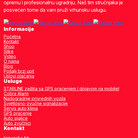
opremu i profesionalnu ugradnju. Naš tim stručnjaka je
posvećen tome da vam pruži vrhunsku uslugu.
Informacije
Početna
Kontakt
Shop
Slike
Video
O nama
Blog
Pošalji brzi upit
Uslovi plaćanja
Usluge
STARLINE zaštita sa GPS praćenjem I dojavom na mobitel
Cobra Alarm
Nadogradnje privrednih vozila
Svjetlosno-zvučne signalizacije
Servis auto klima
GPS praćenje
Auto sijalice
Auto zvučnici
Kontakt
Igmanska bb