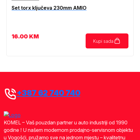
Set torx ključeva 230mm AMIO
16.00
KM
Kupi sada
+387 62 740 740
KOMEL – Vaš pouzdan partner u auto industriji od 1990
godine ! U našem modernom prodajno-servisnom objektu
u Vogošći, pružamo sve na jednom mjestu – kvalitetnu