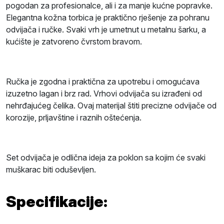
pogodan za profesionalce, ali i za manje kućne popravke.
Elegantna kožna torbica je praktično rješenje za pohranu
odvijača i ručke. Svaki vrh je umetnut u metalnu šarku, a
kućište je zatvoreno čvrstom bravom.
Ručka je zgodna i praktična za upotrebu i omogućava
izuzetno lagan i brz rad. Vrhovi odvijača su izrađeni od
nehrđajućeg čelika. Ovaj materijal štiti precizne odvijače od
korozije, prljavštine i raznih oštećenja.
Set odvijača je odlična ideja za poklon sa kojim će svaki
muškarac biti oduševljen.
Specifikacije: