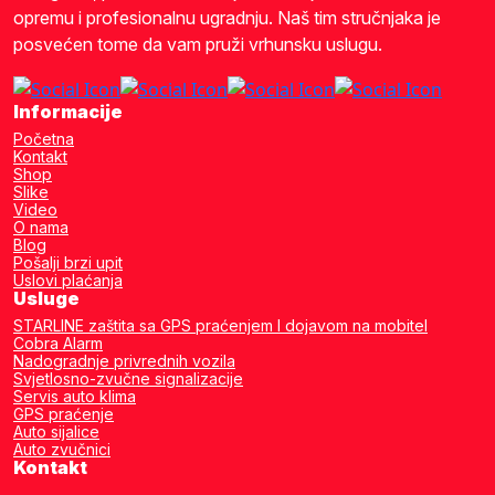
opremu i profesionalnu ugradnju. Naš tim stručnjaka je
posvećen tome da vam pruži vrhunsku uslugu.
Informacije
Početna
Kontakt
Shop
Slike
Video
O nama
Blog
Pošalji brzi upit
Uslovi plaćanja
Usluge
STARLINE zaštita sa GPS praćenjem I dojavom na mobitel
Cobra Alarm
Nadogradnje privrednih vozila
Svjetlosno-zvučne signalizacije
Servis auto klima
GPS praćenje
Auto sijalice
Auto zvučnici
Kontakt