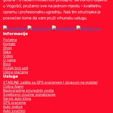
u Vogošći, pružamo sve na jednom mjestu – kvalitetnu
opremu i profesionalnu ugradnju. Naš tim stručnjaka je
posvećen tome da vam pruži vrhunsku uslugu.
Informacije
Početna
Kontakt
Shop
Slike
Video
O nama
Blog
Pošalji brzi upit
Uslovi plaćanja
Usluge
STARLINE zaštita sa GPS praćenjem I dojavom na mobitel
Cobra Alarm
Nadogradnje privrednih vozila
Svjetlosno-zvučne signalizacije
Servis auto klima
GPS praćenje
Auto sijalice
Auto zvučnici