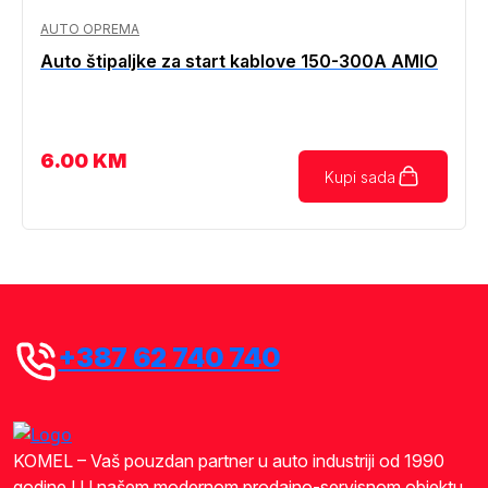
AUTO OPREMA
Auto štipaljke za start kablove 150-300A AMIO
6.00
KM
Kupi sada
+387 62 740 740
KOMEL – Vaš pouzdan partner u auto industriji od 1990
godine ! U našem modernom prodajno-servisnom objektu