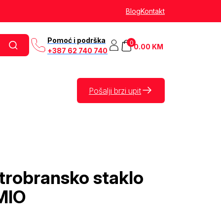
Blog
Kontakt
Pomoć i podrška
0
0.00
KM
+387 62 740 740
Pošalji brzi upit
etrobransko staklo
MIO