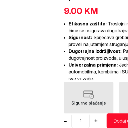
9.00
KM
Efikasna zaštita:
Troslojni m
čime se osigurava dugotrajna
Sigurnost:
Sprječava grebanj
proveli na jutarnjem struganju
Dugotrajna izdržljivost:
Paž
dugotrajnost proizvoda, u uspo
Univerzalna primjena:
Jedn
automobilima, kombijima i SU
sve vozače.
Sigurno plaćanje
Zaštita
–
+
Dodaj 
za