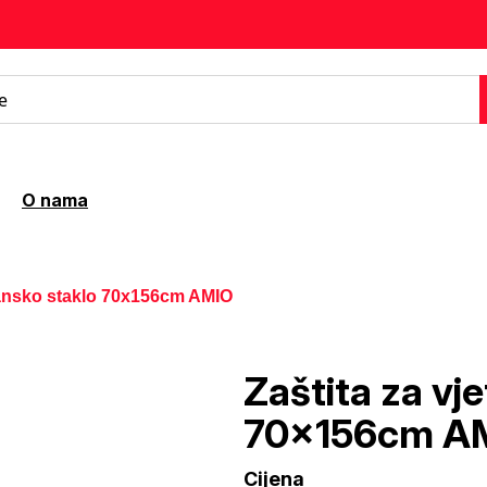
O nama
ransko staklo 70x156cm AMIO
Zaštita za vj
70x156cm A
Cijena