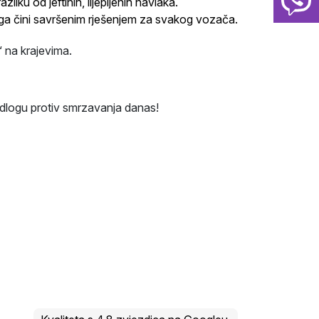
iku od jeftinih, lijepljenih navlaka.
ga čini savršenim rješenjem za svakog vozača.
“ na krajevima.
odlogu protiv smrzavanja danas!