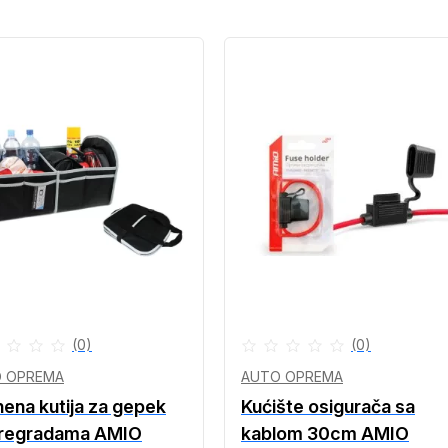
(0)
(0)
 OPREMA
AUTO OPREMA
nena kutija za gepek
Kućište osigurača sa
pregradama AMIO
kablom 30cm AMIO