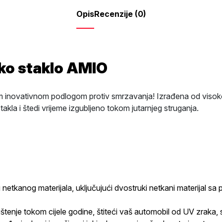
Opis
Recenzije (0)
sko staklo AMIO
m inovativnom podlogom protiv smrzavanja! Izrađena od visoko
la i štedi vrijeme izgubljeno tokom jutarnjeg struganja.
kog netkanog materijala, uključujući dvostruki netkani materij
ištenje tokom cijele godine, štiteći vaš automobil od UV zraka, s