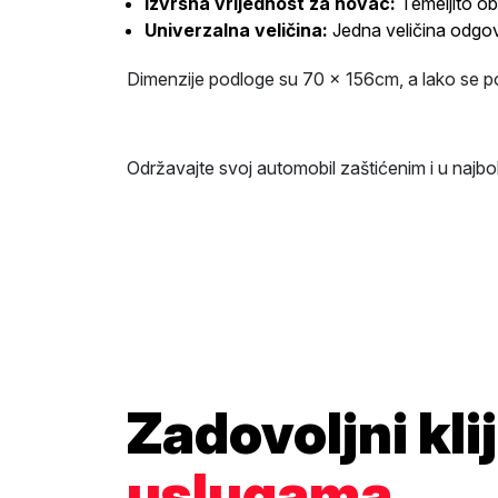
Izvrsna vrijednost za novac:
Temeljito obr
Univerzalna veličina:
Jedna veličina odgov
Dimenzije podloge su 70 x 156cm, a lako se pos
Održavajte svoj automobil zaštićenim i u najb
Zadovoljni kli
uslugama