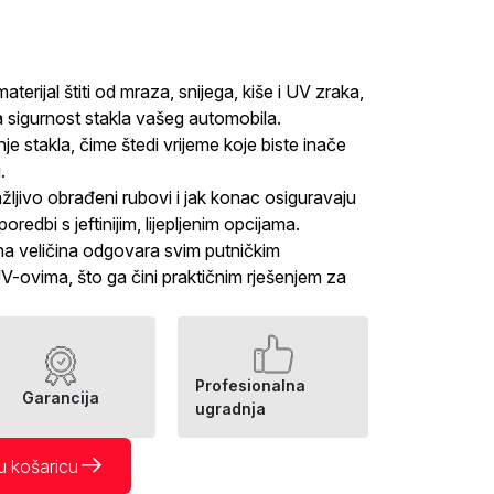
aterijal štiti od mraza, snijega, kiše i UV zraka,
 sigurnost stakla vašeg automobila.
e stakla, čime štedi vrijeme koje biste inače
.
ljivo obrađeni rubovi i jak konac osiguravaju
redbi s jeftinijim, lijepljenim opcijama.
a veličina odgovara svim putničkim
V-ovima, što ga čini praktičnim rješenjem za
Profesionalna
Garancija
ugradnja
u košaricu