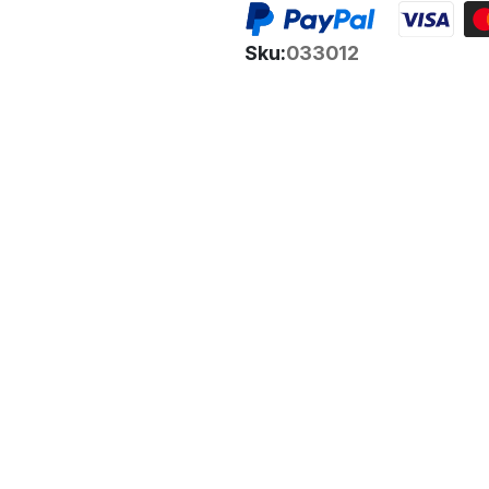
vjetrobransko
staklo
Sku:
033012
70x156cm
AMIO
količina