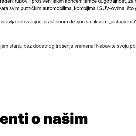
ađeni rubovi i prošiveni jakim koncem jamče dugotrajnost, za razl
ara svim putničkim automobilima, kombijima i SUV-ovima, što 
tavlja zahvaljujući praktičnom dizajnu sa fiksnim „jastučićima
oljem stanju bez dodatnog trošenja vremena! Nabavite svoju p
jenti o našim