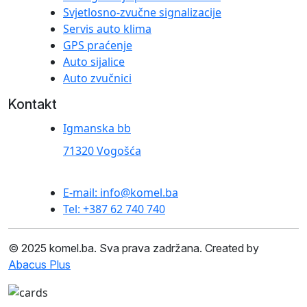
Svjetlosno-zvučne signalizacije
Servis auto klima
GPS praćenje
Auto sijalice
Auto zvučnici
Kontakt
Igmanska bb
71320 Vogošća
E-mail: info@komel.ba
Tel: +387 62 740 740
© 2025 komel.ba. Sva prava zadržana. Created by
Abacus Plus