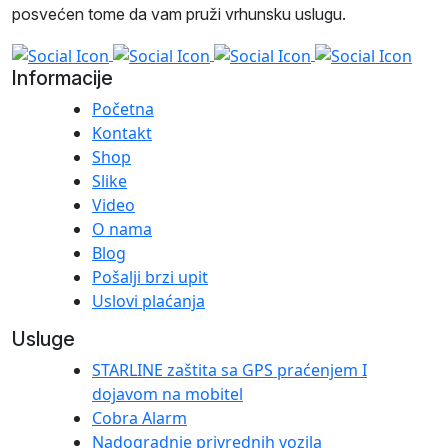
posvećen tome da vam pruži vrhunsku uslugu.
Informacije
Početna
Kontakt
Shop
Slike
Video
O nama
Blog
Pošalji brzi upit
Uslovi plaćanja
Usluge
STARLINE zaštita sa GPS praćenjem I
dojavom na mobitel
Cobra Alarm
Nadogradnje privrednih vozila