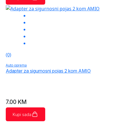
(0)
Auto oprema
Adapter za sigurnosni pojas 2 kom AMIO
7.00
KM
Kupi sada