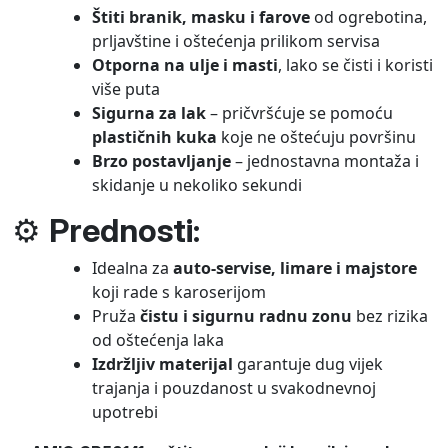
Štiti branik, masku i farove
od ogrebotina,
prljavštine i oštećenja prilikom servisa
Otporna na ulje i masti
, lako se čisti i koristi
više puta
Sigurna za lak
– pričvršćuje se pomoću
plastičnih kuka
koje ne oštećuju površinu
Brzo postavljanje
– jednostavna montaža i
skidanje u nekoliko sekundi
⚙️
Prednosti:
Idealna za
auto-servise, limare i majstore
koji rade s karoserijom
Pruža
čistu i sigurnu radnu zonu
bez rizika
od oštećenja laka
Izdržljiv materijal
garantuje dug vijek
trajanja i pouzdanost u svakodnevnoj
upotrebi