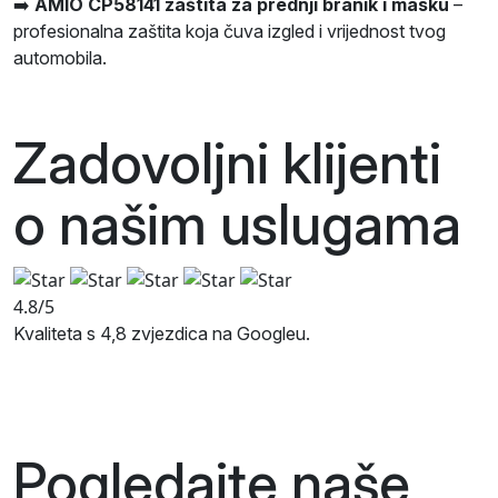
➡️
AMIO CP58141 zaštita za prednji branik i masku
–
profesionalna zaštita koja čuva izgled i vrijednost tvog
automobila.
Zadovoljni klijenti
o našim
uslugama
4.8/5
Kvaliteta s 4,8 zvjezdica na Googleu.
Pogledajte naše