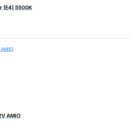
er (E4) 5500K
12V AMIO