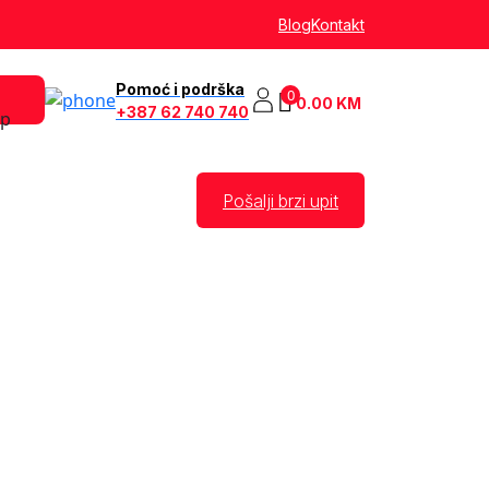
Blog
Kontakt
Pomoć i podrška
0
0.00
KM
+387 62 740 740
Pošalji brzi upit