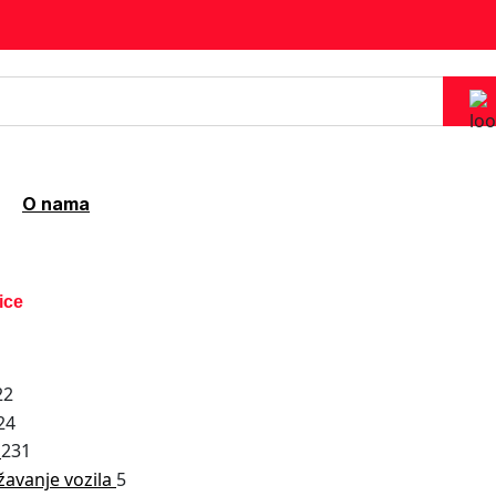
O nama
ice
22
24
a
231
žavanje vozila
5