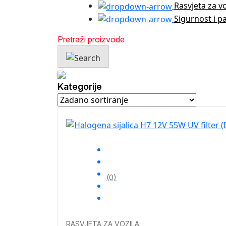
Rasvjeta za v
Sigurnost i p
Kategorije
(0)
RASVJETA ZA VOZILA