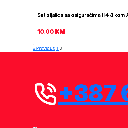
Set sijalica sa osiguračima H4 8 kom
10.00
KM
« Previous
1
2
+387 