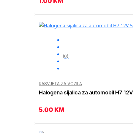
1.00
KM
(0)
RASVJETA ZA VOZILA
Halogena sijalica za automobil H7 12
5.00
KM