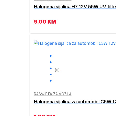
Halogena sijalica H7 12V 55W UV filt
9.00
KM
(0)
RASVJETA ZA VOZILA
Halogena sijalica za automobil C5W 