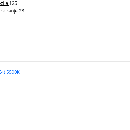
ozila
125
arkiranje
23