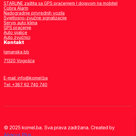
STARLINE zaštita sa GPS praćenjem I dojavom na mobitel
Cobra Alarm
Nadogradnje privrednih vozila
Svjetlosno-zvučne signalizacije
Servis auto klima
GPS praćenje
Auto sijalice
Auto zvučnici
Kontakt
Igmanska bb
71320 Vogošća
E-mail: info@komel.ba
Tel: +387 62 740 740
© 2025 komel.ba. Sva prava zadržana. Created by
Abacus Plus