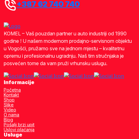
+387 62 740 740
KOMEL – Vaš pouzdan partner u auto industriji od 1990
godine ! U našem modernom prodajno-servisnom objektu
u Vogošći, pružamo sve na jednom mjestu – kvalitetnu
opremu i profesionalnu ugradnju. Naš tim stručnjaka je
posvećen tome da vam pruži vrhunsku uslugu.
Informacije
Početna
Kontakt
Shop
Slike
Video
O nama
Blog
Pošalji brzi upit
Uslovi plaćanja
Usluge