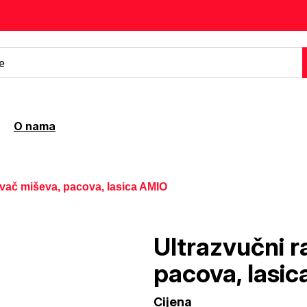
O nama
rivač miševa, pacova, lasica AMIO
Ultrazvučni r
pacova, lasi
Cijena