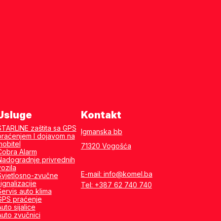
Usluge
Kontakt
STARLINE zaštita sa GPS
Igmanska bb
praćenjem I dojavom na
mobitel
71320 Vogošća
Cobra Alarm
Nadogradnje privrednih
vozila
E-mail: info@komel.ba
Svjetlosno-zvučne
ignalizacije
Tel: +387 62 740 740
Servis auto klima
GPS praćenje
uto sijalice
Auto zvučnici