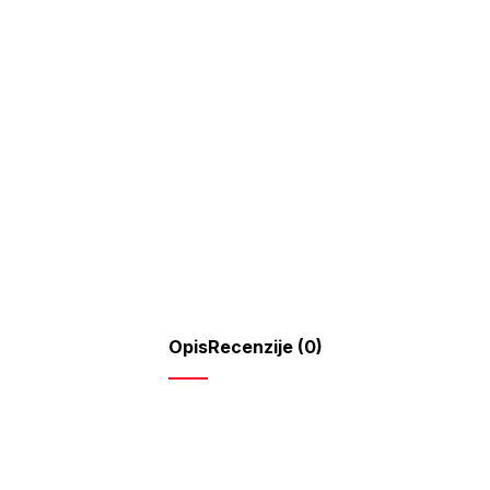
količina
Opis
Recenzije (0)