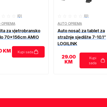
(0)
(0)
 OPREMA
AUTO OPREMA
ita za vjetrobransko
Auto nosač za tablet za
klo 70x156cm AMIO
stražnje sjedište 7-10.1″
LOGILINK
0
KM
Kupi sada
29.00
Kupi
KM
sada