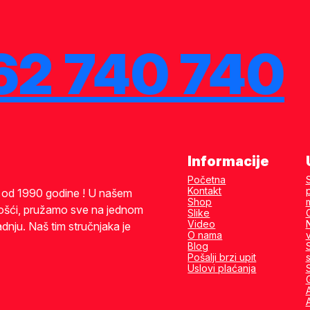
62 740 740
Informacije
Početna
Kontakt
i od 1990 godine ! U našem
Shop
ošći, pružamo sve na jednom
Slike
Video
dnju. Naš tim stručnjaka je
O nama
Blog
Pošalji brzi upit
s
Uslovi plaćanja
A