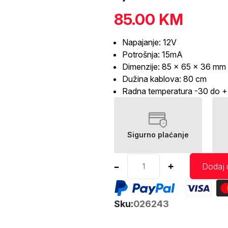
85.00
KM
Napajanje: 12V
Potrošnja: 15mA
Dimenzije: 85 x 65 x 36 mm
Dužina kablova: 80 cm
Radna temperatura -30 do +
Sigurno plaćanje
Ultrazvučni
–
+
Dodaj 
rastjerivač
miševa,
pacova,
Sku:
026243
lasica
AMIO