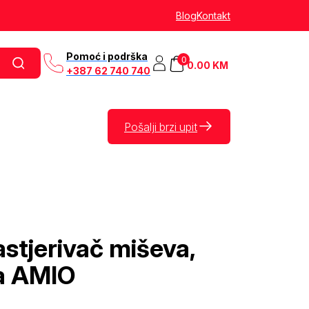
Blog
Kontakt
Pomoć i podrška
0
0.00
KM
+387 62 740 740
Pošalji brzi upit
astjerivač miševa,
ca AMIO