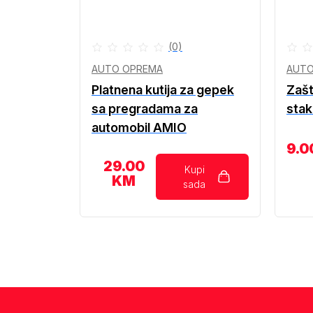
(0)
AUTO OPREMA
AUTO
Platnena kutija za gepek
Zašt
sa pregradama za
sta
automobil AMIO
9.0
29.00
Kupi
KM
sada