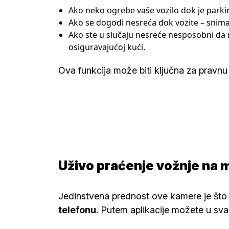
Ako neko ogrebe vaše vozilo dok je park
Ako se dogodi nesreća dok vozite – snima
Ako ste u slučaju nesreće nesposobni da r
osiguravajućoj kući.
Ova funkcija može biti ključna za pravnu
Uživo praćenje vožnje n
Jedinstvena prednost ove kamere je š
telefonu
. Putem aplikacije možete u sva