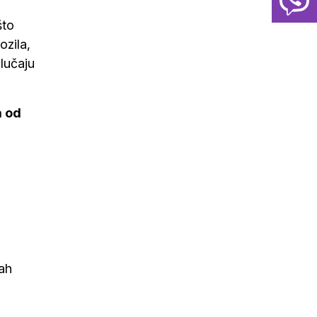
što
ozila,
lučaju
a od
mah