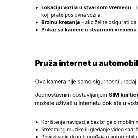
Lokaciju vozila u stvarnom vremenu
– i
koji prate poslovna vozila.
Brzinu kretanja
– ako želite osigurati da
Prikaz sa kamere u stvarnom vremenu
Pruža internet u automobi
Ova kamera nije samo sigurnosni uređaj 
Jednostavnim postavljanjem
SIM kartic
možete uživati u internetu dok ste u vožn
Korištenje navigacije bez brige o mobilni
Streaming muzike ili gledanje video sadr
Povezivanje drugih uređaja u automobilu 