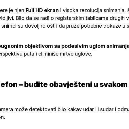
ere je njen
Full HD ekran
i visoka rezolucija snimanja, 
vidljivi. Bilo da se radi o registarskim tablicama drugih v
 snimci su dovoljno oštri da pruže potrebne dokaze u s
ougaonim objektivom sa podesivim uglom snimanj
erspektivu puta i eliminiše mrtve uglove.
lefon – budite obavješteni u svakom
amera može detektovati bilo kakav udar ili sudar i od
on.