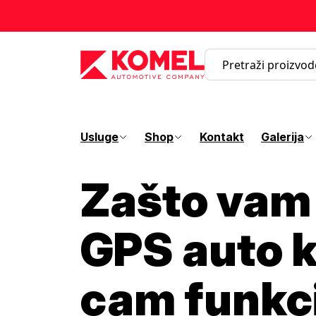
Usluge
Shop
Kontakt
Galerija
Zašto vam 
GPS auto k
cam funkc