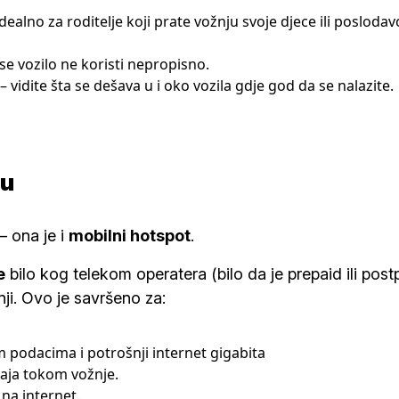
dealno za roditelje koji prate vožnju svoje djece ili poslodav
 se vozilo ne koristi nepropisno.
– vidite šta se dešava u i oko vozila gdje god da se nalazite.
lu
– ona je i
mobilni hotspot
.
e
bilo kog telekom operatera (bilo da je prepaid ili post
ji. Ovo je savršeno za:
m podacima i potrošnji internet gigabita
žaja tokom vožnje.
na internet.