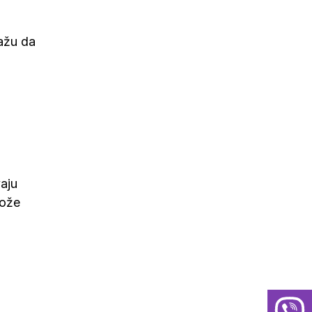
ažu da
aju
može