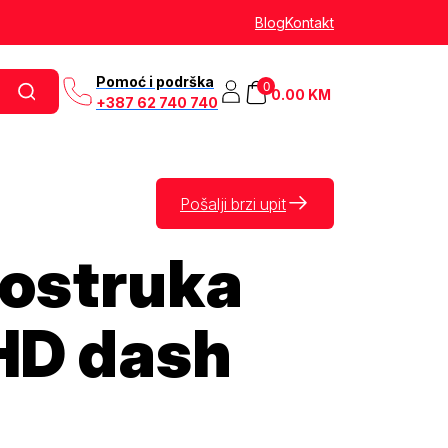
Blog
Kontakt
Pomoć i podrška
0
0.00
KM
+387 62 740 740
Pošalji brzi upit
vostruka
 HD dash