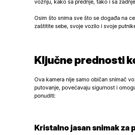
vožnju, kako sa prednje, tako i sa zadnje
Osim što snima sve što se događa na ces
zaštitite sebe, svoje vozilo i svoje putnik
Ključne prednosti k
Ova kamera nije samo običan snimač vožn
putovanje, povećavaju sigurnost i omogu
ponuditi:
Kristalno jasan snimak za