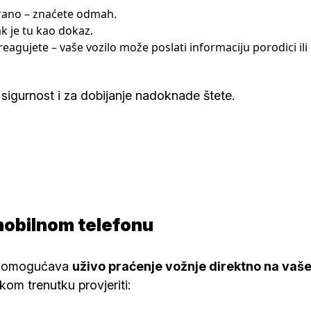
irano – znaćete odmah.
k je tu kao dokaz.
eagujete – vaše vozilo može poslati informaciju porodici ili
 sigurnost i za dobijanje nadoknade štete.
a mobilnom telefonu
to omogućava
uživo praćenje vožnje direktno na vaš
kom trenutku provjeriti: