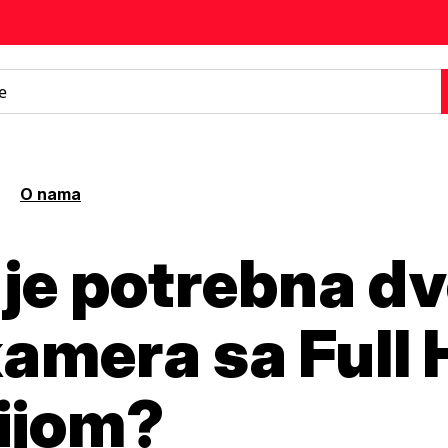
O nama
je potrebna d
amera sa Full
ijom?