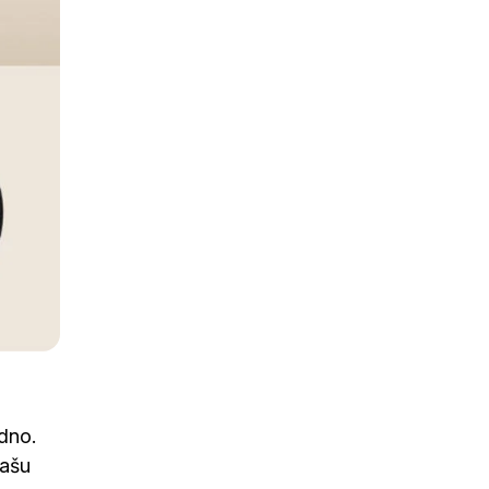
dno.
vašu