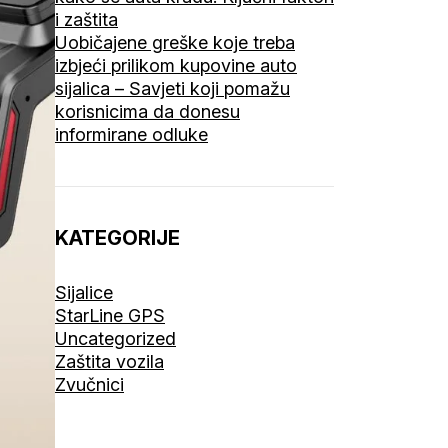
i zaštita
Uobičajene greške koje treba
izbjeći prilikom kupovine auto
sijalica – Savjeti koji pomažu
korisnicima da donesu
informirane odluke
KATEGORIJE
Sijalice
StarLine GPS
Uncategorized
Zaštita vozila
Zvučnici