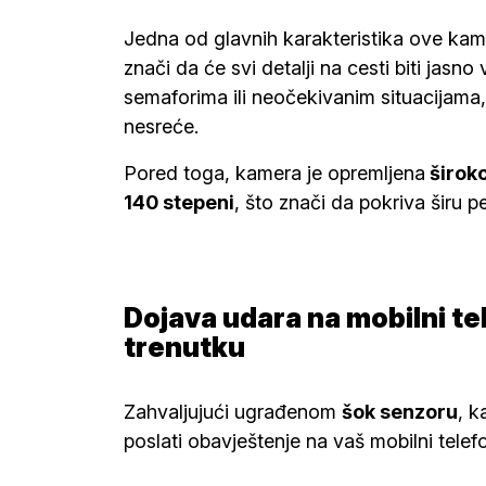
Jedna od glavnih karakteristika ove kam
znači da će svi detalji na cesti biti jasno 
semaforima ili neočekivanim situacijama,
nesreće.
Pored toga, kamera je opremljena
širok
140 stepeni
, što znači da pokriva širu p
Dojava udara na mobilni te
trenutku
Zahvaljujući ugrađenom
šok senzoru
, k
poslati obavještenje na vaš mobilni telef