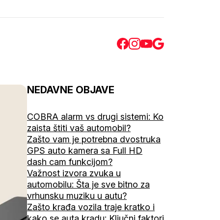
NEDAVNE OBJAVE
COBRA alarm vs drugi sistemi: Ko
zaista štiti vaš automobil?
Zašto vam je potrebna dvostruka
GPS auto kamera sa Full HD
dash cam funkcijom?
Važnost izvora zvuka u
automobilu: Šta je sve bitno za
vrhunsku muziku u autu?
Zašto krađa vozila traje kratko i
kako se auta kradu: Ključni faktori