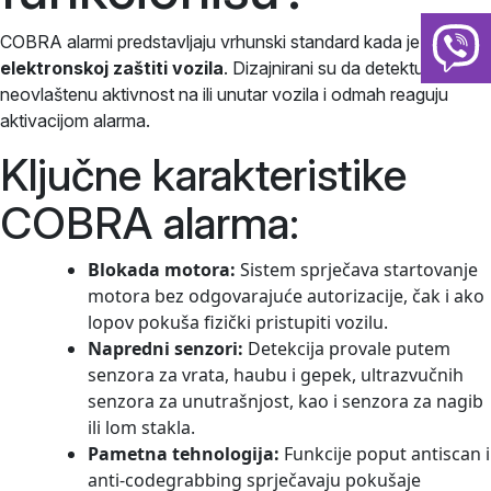
COBRA alarmi predstavljaju vrhunski standard kada je riječ o
elektronskoj zaštiti vozila
. Dizajnirani su da detektuju svaku
neovlaštenu aktivnost na ili unutar vozila i odmah reaguju
aktivacijom alarma.
Ključne karakteristike
COBRA alarma:
Blokada motora:
Sistem sprječava startovanje
motora bez odgovarajuće autorizacije, čak i ako
lopov pokuša fizički pristupiti vozilu.
Napredni senzori:
Detekcija provale putem
senzora za vrata, haubu i gepek, ultrazvučnih
senzora za unutrašnjost, kao i senzora za nagib
ili lom stakla.
Pametna tehnologija:
Funkcije poput antiscan i
anti-codegrabbing sprječavaju pokušaje