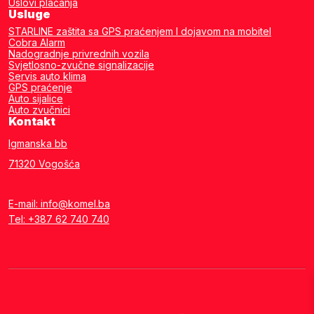
Uslovi plaćanja
Usluge
STARLINE zaštita sa GPS praćenjem I dojavom na mobitel
Cobra Alarm
Nadogradnje privrednih vozila
Svjetlosno-zvučne signalizacije
Servis auto klima
GPS praćenje
Auto sijalice
Auto zvučnici
Kontakt
Igmanska bb
71320 Vogošća
E-mail: info@komel.ba
Tel: +387 62 740 740