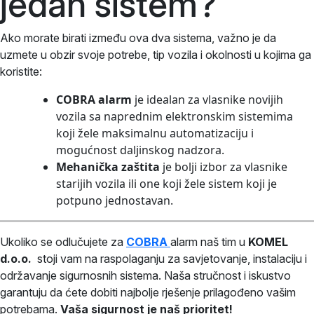
jedan sistem?
Ako morate birati između ova dva sistema, važno je da
uzmete u obzir svoje potrebe, tip vozila i okolnosti u kojima ga
koristite:
COBRA alarm
je idealan za vlasnike novijih
vozila sa naprednim elektronskim sistemima
koji žele maksimalnu automatizaciju i
mogućnost daljinskog nadzora.
Mehanička zaštita
je bolji izbor za vlasnike
starijih vozila ili one koji žele sistem koji je
potpuno jednostavan.
Ukoliko se odlučujete za
COBRA
alarm naš tim u
KOMEL
d.o.o.
stoji vam na raspolaganju za savjetovanje, instalaciju i
održavanje sigurnosnih sistema. Naša stručnost i iskustvo
garantuju da ćete dobiti najbolje rješenje prilagođeno vašim
potrebama.
Vaša sigurnost je naš prioritet!