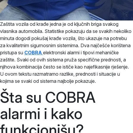
Zaštita vozila od krađe jedna je od ključnih briga svakog
vlasnika automobila. Statistike pokazuju da se svakih nekoliko
minuta dogodi pokušaj krađe vozila, što ukazuje na potrebu
za kvalitetnim sigurnosnim sistemima. Dva najčešće korištena
pristupa su
COBRA
elektronski alarmi i tipovi mehaničke
zaštite. Svaki od ovih sistema pruža specifične prednosti, a
njihova kombinacija često se ističe kao najefikasnije rješenje.
U ovom tekstu razmatramo razlike, prednosti i situacije u
kojima se svaki od sistema najbolje pokazuje.
Šta su COBRA
alarmi i kako
funkcionišu?