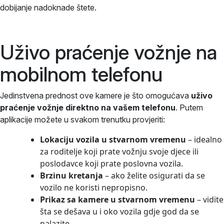
dobijanje nadoknade štete.
Uživo praćenje vožnje na
mobilnom telefonu
Jedinstvena prednost ove kamere je što omogućava
uživo
praćenje vožnje direktno na vašem telefonu
. Putem
aplikacije možete u svakom trenutku provjeriti:
Lokaciju vozila u stvarnom vremenu
– idealno
za roditelje koji prate vožnju svoje djece ili
poslodavce koji prate poslovna vozila.
Brzinu kretanja
– ako želite osigurati da se
vozilo ne koristi nepropisno.
Prikaz sa kamere u stvarnom vremenu
– vidite
šta se dešava u i oko vozila gdje god da se
nalazite.