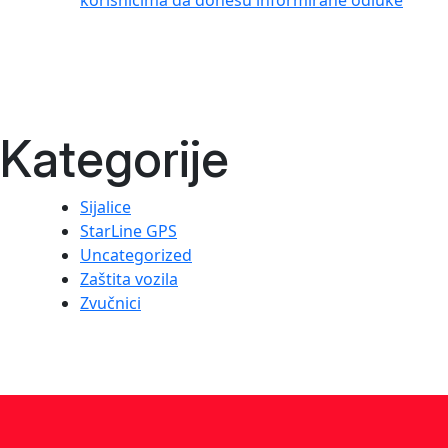
korisnicima da donesu informirane odluke
Kategorije
Sijalice
StarLine GPS
Uncategorized
Zaštita vozila
Zvučnici