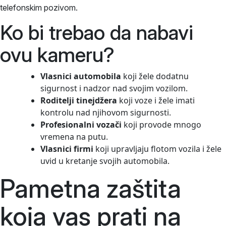
telefonskim pozivom.
Ko bi trebao da nabavi
ovu kameru?
Vlasnici automobila
koji žele dodatnu
sigurnost i nadzor nad svojim vozilom.
Roditelji tinejdžera
koji voze i žele imati
kontrolu nad njihovom sigurnosti.
Profesionalni vozači
koji provode mnogo
vremena na putu.
Vlasnici firmi
koji upravljaju flotom vozila i žele
uvid u kretanje svojih automobila.
Pametna zaštita
koja vas prati na