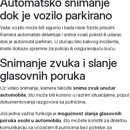
Automatsko snimanje
dok je vozilo parkirano
Vaše vozilo može biti sigurno i kada niste fizički prisutni.
Kamera automatski detektuje i snima svaki pokret ili udarac
dok je automobil parkiran. U slučaju bilo kakvog incidenta,
imate dokaze spremne za policiju ili osiguravajuću kuću.
Snimanje zvuka i slanje
glasovnih poruka
Uz video snimanje, kamera takođe
snima zvuk unutar
automobila
, što može biti korisno u raznim situacijama, poput
dokumentovanja razgovora sa putnicima.
Još jedna važna funkcija je
mogućnost slanja glasovnih
poruka osobi u automobilu
, što možete koristiti za direktnu
komunikaciju sa vozačem ili putnicima bez potrebe za