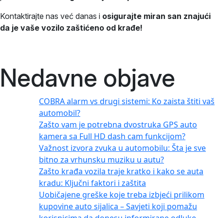
Kontaktirajte nas već danas i
osigurajte miran san znajući
da je vaše vozilo zaštićeno od krađe!
Nedavne objave
COBRA alarm vs drugi sistemi: Ko zaista štiti vaš
automobil?
Zašto vam je potrebna dvostruka GPS auto
kamera sa Full HD dash cam funkcijom?
Važnost izvora zvuka u automobilu: Šta je sve
bitno za vrhunsku muziku u autu?
Zašto krađa vozila traje kratko i kako se auta
kradu: Ključni faktori i zaštita
Uobičajene greške koje treba izbjeći prilikom
kupovine auto sijalica – Savjeti koji pomažu