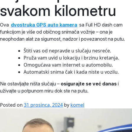
svakom kilometru
Ova
dvostruka GPS auto kamera
sa Full HD dash cam
funkcijom je više od običnog snimača vožnje – ona je
neophodan alat za sigurnost, nadzor i povezanost na putu.
Štiti vas od nepravde u slučaju nesreće.
Pruža vam uvid u lokaciju i brzinu kretanja.
Omogućava vam internet u automobilu.
Automatski snima čak i kada niste u vozilu.
Ne ostavljajte ništa slučaju –
osigurajte se već danas
i
uživajte u potpunom miru dok ste na putu.
Posted on
31 prosinca, 2024
by
komel