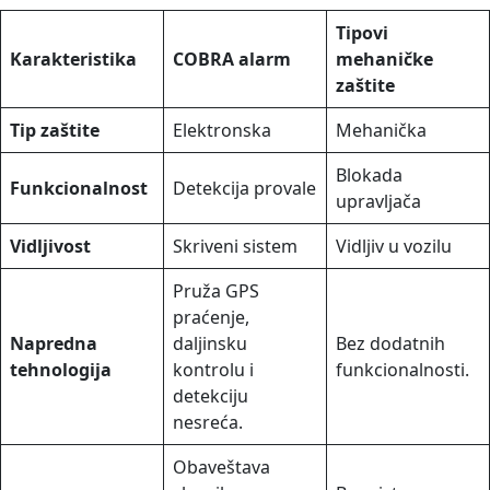
Tipovi
Karakteristika
COBRA alarm
mehaničke
zaštite
Tip zaštite
Elektronska
Mehanička
Blokada
Funkcionalnost
Detekcija provale
upravljača
Vidljivost
Skriveni sistem
Vidljiv u vozilu
Pruža GPS
praćenje,
Napredna
daljinsku
Bez dodatnih
tehnologija
kontrolu i
funkcionalnosti.
detekciju
nesreća.
Obaveštava