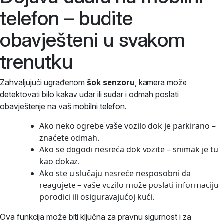
telefon – budite
obavješteni u svakom
trenutku
Zahvaljujući ugrađenom
šok senzoru
, kamera može
detektovati bilo kakav udar ili sudar i odmah poslati
obavještenje na vaš mobilni telefon.
Ako neko ogrebe vaše vozilo dok je parkirano –
znaćete odmah.
Ako se dogodi nesreća dok vozite – snimak je tu
kao dokaz.
Ako ste u slučaju nesreće nesposobni da
reagujete – vaše vozilo može poslati informaciju
porodici ili osiguravajućoj kući.
Ova funkcija može biti ključna za pravnu sigurnost i za