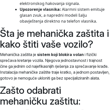
elektronskog hakovanja signala.
Upozorenje vlasnika:
Alarmni sistem emituje
glasan zvuk, a napredni modeli šalju
obavještenja direktno na telefon vlasnika.
Šta je mehanička zaštita i
kako štiti vaše vozilo?
Mehanička zaštita je
sistem koji blokira volan
i fizički
sprečava kretanje vozila. Njegova jednostavnost i trajnost
čine ga jednim od najefikasnijih rješenja za sprečavanje krađe.
Instalacija mehaničke zaštite traje kratko, a jednom postavljen,
gotovo je nemoguće ukloniti ga bez specijaliziranih alata.
Zašto odabrati
mehaničku zaštitu: