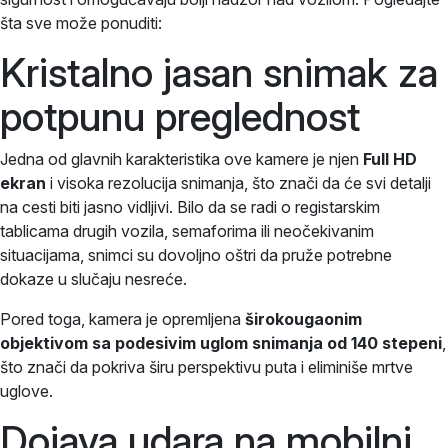
šta sve može ponuditi:
Kristalno jasan snimak za
potpunu preglednost
Jedna od glavnih karakteristika ove kamere je njen
Full HD
ekran
i visoka rezolucija snimanja, što znači da će svi detalji
na cesti biti jasno vidljivi. Bilo da se radi o registarskim
tablicama drugih vozila, semaforima ili neočekivanim
situacijama, snimci su dovoljno oštri da pruže potrebne
dokaze u slučaju nesreće.
Pored toga, kamera je opremljena
širokougaonim
objektivom sa podesivim uglom snimanja od 140 stepeni
,
što znači da pokriva širu perspektivu puta i eliminiše mrtve
uglove.
Dojava udara na mobilni