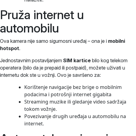
Pruža internet u
automobilu
Ova kamera nije samo sigurnosni uređaj – ona je i
mobilni
hotspot
.
Jednostavnim postavljanjem
SIM kartice
bilo kog telekom
operatera (bilo da je prepaid ili postpaid), možete uživati u
internetu dok ste u vožnji. Ovo je savršeno za:
Korištenje navigacije bez brige o mobilnim
podacima i potrošnji internet gigabita
Streaming muzike ili gledanje video sadržaja
tokom vožnje.
Povezivanje drugih uređaja u automobilu na
internet.