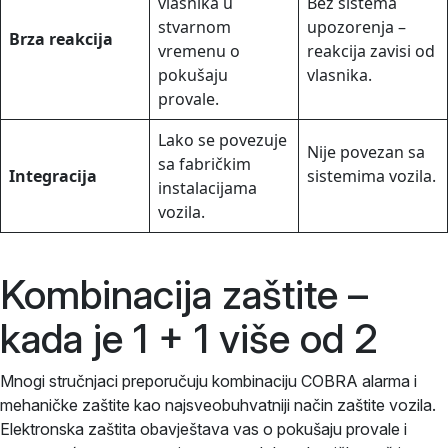
vlasnika u
Bez sistema
stvarnom
upozorenja –
Brza reakcija
vremenu o
reakcija zavisi od
pokušaju
vlasnika.
provale.
Lako se povezuje
Nije povezan sa
sa fabričkim
Integracija
sistemima vozila.
instalacijama
vozila.
Kombinacija zaštite –
kada je 1 + 1 više od 2
Mnogi stručnjaci preporučuju kombinaciju COBRA alarma i
mehaničke zaštite kao najsveobuhvatniji način zaštite vozila.
Elektronska zaštita obavještava vas o pokušaju provale i