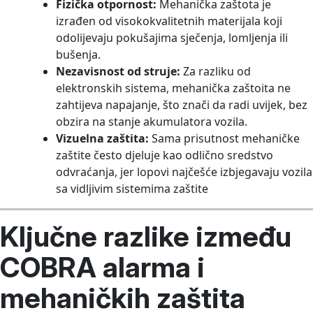
Fizička otpornost:
Mehanička zaštota je
izrađen od visokokvalitetnih materijala koji
odolijevaju pokušajima sječenja, lomljenja ili
bušenja.
Nezavisnost od struje:
Za razliku od
elektronskih sistema, mehanička zaštoita ne
zahtijeva napajanje, što znači da radi uvijek, bez
obzira na stanje akumulatora vozila.
Vizuelna zaštita:
Sama prisutnost mehaničke
zaštite često djeluje kao odlično sredstvo
odvraćanja, jer lopovi najčešće izbjegavaju vozila
sa vidljivim sistemima zaštite
Ključne razlike između
COBRA alarma i
mehaničkih zaštita