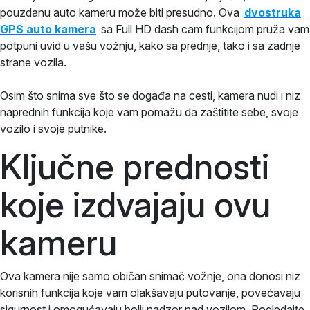
pouzdanu auto kameru može biti presudno. Ova
dvostruka
GPS auto kamera
sa Full HD dash cam funkcijom pruža vam
potpuni uvid u vašu vožnju, kako sa prednje, tako i sa zadnje
strane vozila.
Osim što snima sve što se događa na cesti, kamera nudi i niz
naprednih funkcija koje vam pomažu da zaštitite sebe, svoje
vozilo i svoje putnike.
Ključne prednosti
koje izdvajaju ovu
kameru
Ova kamera nije samo običan snimač vožnje, ona donosi niz
korisnih funkcija koje vam olakšavaju putovanje, povećavaju
sigurnost i omogućavaju bolji nadzor nad vozilom. Pogledajte