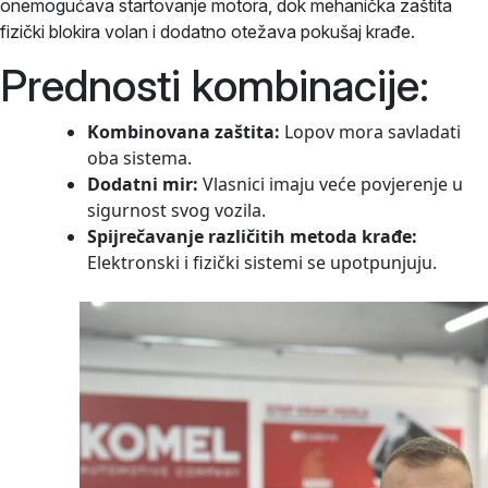
onemogućava startovanje motora, dok mehanička zaštita
fizički blokira volan i dodatno otežava pokušaj krađe.
Prednosti kombinacije:
Kombinovana zaštita:
Lopov mora savladati
oba sistema.
Dodatni mir:
Vlasnici imaju veće povjerenje u
sigurnost svog vozila.
Spijrečavanje različitih metoda krađe:
Elektronski i fizički sistemi se upotpunjuju.