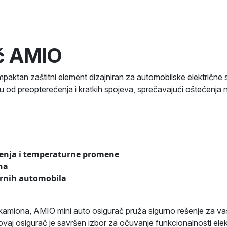
ač AMIO
aktan zaštitni element dizajniran za automobilske električne 
ciju od preopterećenja i kratkih spojeva, sprečavajući oštećenja
ćenja i temperaturne promene
na
rnih automobila
kamiona, AMIO mini auto osigurač pruža sigurno rešenje za vašu 
 ovaj osigurač je savršen izbor za očuvanje funkcionalnosti elek