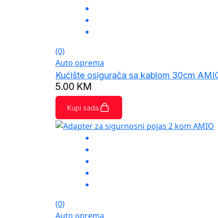
(0)
Auto oprema
Kućište osigurača sa kablom 30cm AMI
5.00
KM
Kupi sada
(0)
Auto oprema