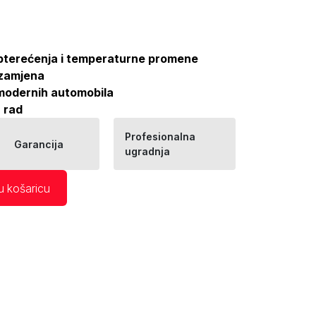
pterećenja i temperaturne promene
 zamjena
modernih automobila
n rad
Profesionalna
Garancija
ugradnja
u košaricu