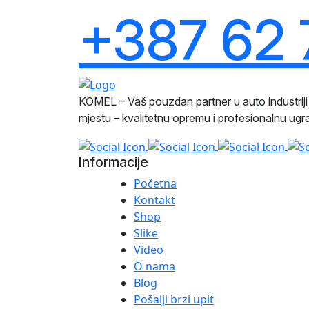
+387 62 
KOMEL – Vaš pouzdan partner u auto industri
mjestu – kvalitetnu opremu i profesionalnu ug
Informacije
Početna
Kontakt
Shop
Slike
Video
O nama
Blog
Pošalji brzi upit