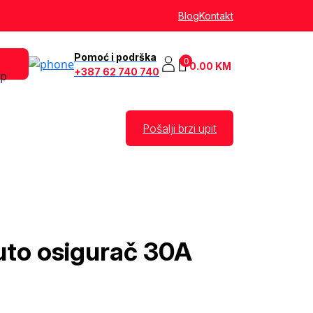
Blog
Kontakt
Pomoć i podrška
0
0.00
KM
+387 62 740 740
Pošalji brzi upit
uto osigurač 30A