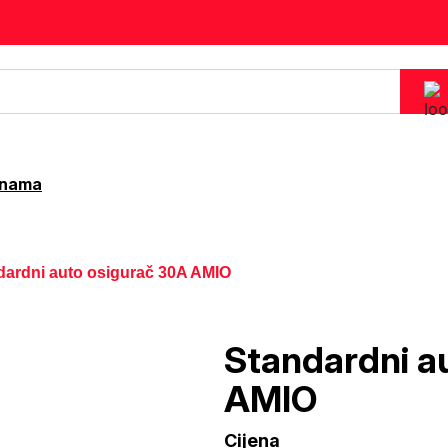
 nama
dardni auto osigurač 30A AMIO
Standardni a
AMIO
Cijena