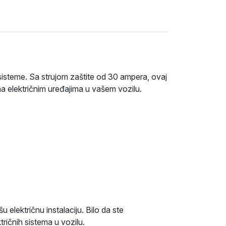
sisteme. Sa strujom zaštite od 30 ampera, ovaj
 na električnim uređajima u vašem vozilu.
električnu instalaciju. Bilo da ste
tričnih sistema u vozilu.