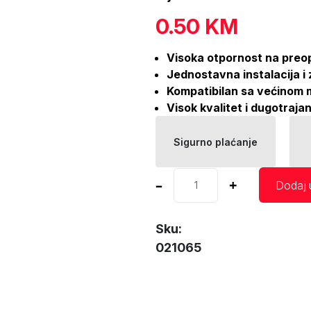
0.50
KM
Visoka otpornost na preo
Jednostavna instalacija i
Kompatibilan sa većinom 
Visok kvalitet i dugotraja
Sigurno plaćanje
Standardni
–
+
Dodaj 
auto
osigurač
30A
Sku:
AMIO
021065
količina