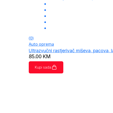
(0)
Auto oprema
Ultrazvučni rastjerivač miševa, pacova,
85.00
KM
Kupi sada