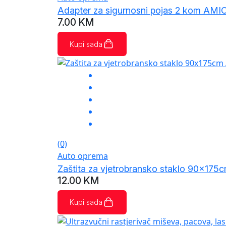
Adapter za sigurnosni pojas 2 kom AMI
7.00
KM
Kupi sada
(0)
Auto oprema
Zaštita za vjetrobransko staklo 90x17
12.00
KM
Kupi sada