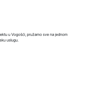
jektu u Vogošći, pružamo sve na jednom
sku uslugu.