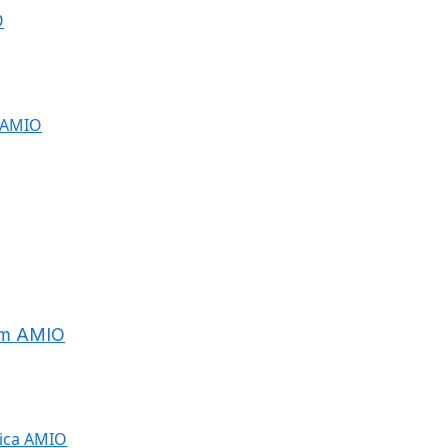
O
5cm AMIO