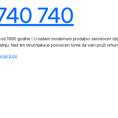
740 740
ji od 1990 godine ! U našem modernom prodajno-servisnom ob
radnju. Naš tim stručnjaka je posvećen tome da vam pruži vrhun