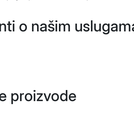
enti o našim
uslugam
še
proizvode