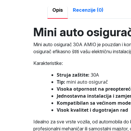
Opis
Recenzije (0)
Mini auto osigur
Mini auto osigurač 30A AMIO je pouzdan i komp
osigurač efikasno štiti vašu električnu instala
Karakteristike:
Struja zaštite:
30A
Tip:
mini auto osigurač
Visoka otpornost na preoptere
Jednostavna instalacija i zamje
Kompatibilan sa većinom mode
Visok kvalitet i dugotrajan rad
Idealno za sve vrste vozila, od automobila do 
profesionalni mehaničar ili samostalni majstor,