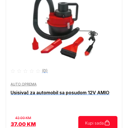
(0)
AUTO OPREMA
Usisivač za automobil sa posudom 12V AMIO
Izvorna
Trenutna
42.00
KM
Kupi sada
cijena
cijena
37.00
KM