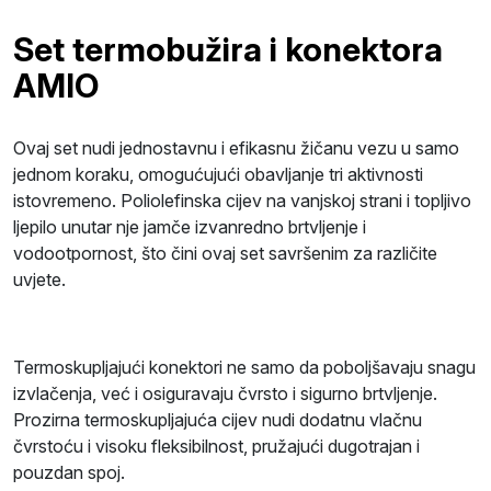
Set termobužira i konektora
AMIO
Ovaj set nudi jednostavnu i efikasnu žičanu vezu u samo
jednom koraku, omogućujući obavljanje tri aktivnosti
istovremeno. Poliolefinska cijev na vanjskoj strani i topljivo
ljepilo unutar nje jamče izvanredno brtvljenje i
vodootpornost, što čini ovaj set savršenim za različite
uvjete.
Termoskupljajući konektori ne samo da poboljšavaju snagu
izvlačenja, već i osiguravaju čvrsto i sigurno brtvljenje.
Prozirna termoskupljajuća cijev nudi dodatnu vlačnu
čvrstoću i visoku fleksibilnost, pružajući dugotrajan i
pouzdan spoj.