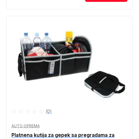
bila
je:
je:
37.00
42.00
KM.
KM.
(0)
AUTO OPREMA
Platnena kutija za gepek sa pregradama za