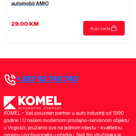
automobil AMIO
29.00
KM
Kupi sada
+387 62 740 740
KOMEL – Vaš pouzdan partner u auto industriji od 1990
godine ! U našem modernom prodajno-servisnom objektu
u Vogošći, pružamo sve na jednom mjestu – kvalitetnu
opremu i profesionalnu ugradnju. Naš tim stručnjaka je