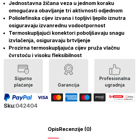
Jednostavna žičana veza u jednom koraku
omogućava obavljanje tri aktivnosti odjednom
Poliolefinska cijev izvana i topljivi ljepilo iznutra
osiguravaju izvanrednu vodootpornost
Termoskupljajući konektori poboljšavaju snagu
izvlačenja, osiguravaju brtvljenje
Prozirna termoskupljajuća cijev pruža vlačnu
čvrstoću i visoku fleksibilnost
Sigurno
Profesionalna
plaćanje
Garancija
ugradnja
Sku:
042404
Opis
Recenzije (0)