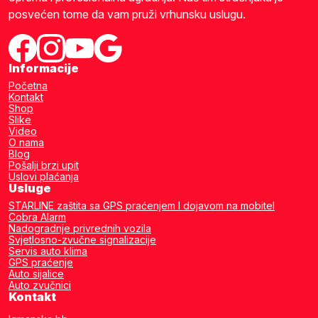
posvećen tome da vam pruži vrhunsku uslugu.
Informacije
Početna
Kontakt
Shop
Slike
Video
O nama
Blog
Pošalji brzi upit
Uslovi plaćanja
Usluge
STARLINE zaštita sa GPS praćenjem I dojavom na mobitel
Cobra Alarm
Nadogradnje privrednih vozila
Svjetlosno-zvučne signalizacije
Servis auto klima
GPS praćenje
Auto sijalice
Auto zvučnici
Kontakt