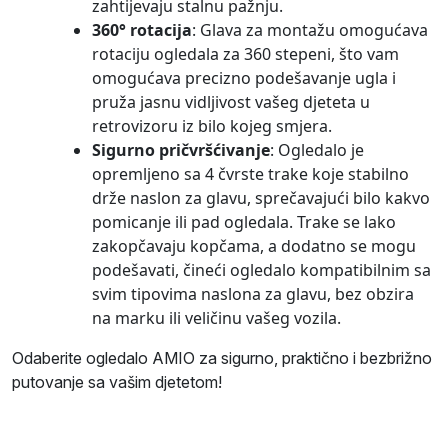
zahtijevaju stalnu pažnju.
360° rotacija
: Glava za montažu omogućava
rotaciju ogledala za 360 stepeni, što vam
omogućava precizno podešavanje ugla i
pruža jasnu vidljivost vašeg djeteta u
retrovizoru iz bilo kojeg smjera.
Sigurno pričvršćivanje
: Ogledalo je
opremljeno sa 4 čvrste trake koje stabilno
drže naslon za glavu, sprečavajući bilo kakvo
pomicanje ili pad ogledala. Trake se lako
zakopčavaju kopčama, a dodatno se mogu
podešavati, čineći ogledalo kompatibilnim sa
svim tipovima naslona za glavu, bez obzira
na marku ili veličinu vašeg vozila.
Odaberite ogledalo AMIO za sigurno, praktično i bezbrižno
putovanje sa vašim djetetom!