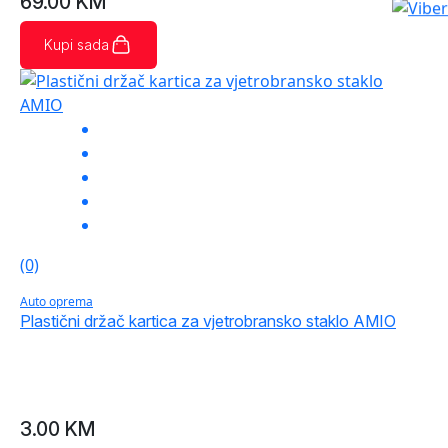
69.00
KM
Kupi sada
(0)
Auto oprema
Plastični držač kartica za vjetrobransko staklo AMIO
3.00
KM