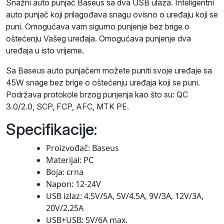
Snažni auto punjač Baseus sa dva USB ulaza. Inteligentni
auto punjač koji prilagođava snagu ovisno o uređaju koji se
puni. Omogućava vam sigurno punjenje bez brige o
oštećenju Vašeg uređaja. Omogućava punjenje dva
uređaja u isto vrijeme.
Sa Baseus auto punjačem možete puniti svoje uređaje sa
45W snage bez brige o oštećenju uređaja koji se puni.
Podržava protokole brzog punjenja kao što su: QC
3.0/2.0, SCP, FCP, AFC, MTK PE.
Specifikacije:
Proizvođač: Baseus
Materijal: PC
Boja: crna
Napon: 12-24V
USB izlaz: 4.5V/5A, 5V/4.5A, 9V/3A, 12V/3A,
20V/2.25A
USB+USB: 5V/6A max.