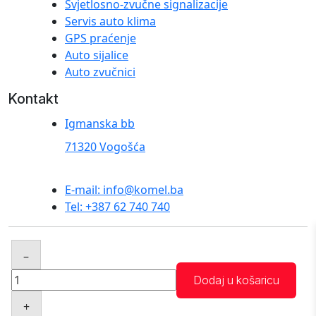
Svjetlosno-zvučne signalizacije
Servis auto klima
GPS praćenje
Auto sijalice
Auto zvučnici
Kontakt
Igmanska bb
71320 Vogošća
E-mail: info@komel.ba
Tel: +387 62 740 740
© 2025 komel.ba. Sva prava zadržana. Created by
–
Abacus Plus
Auto
Dodaj u košaricu
punjač
+
BASEUS