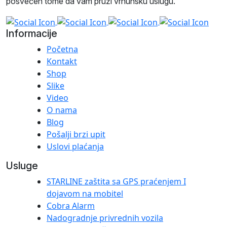
posvećen tome da vam pruži vrhunsku uslugu.
Informacije
Početna
Kontakt
Shop
Slike
Video
O nama
Blog
Pošalji brzi upit
Uslovi plaćanja
Usluge
STARLINE zaštita sa GPS praćenjem I
dojavom na mobitel
Cobra Alarm
Nadogradnje privrednih vozila