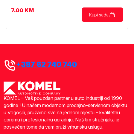
7.00
KM
Kupi sada
+387 62 740 740
KOMEL – Vaš pouzdan partner u auto industriji od 1990
godine ! U našem modernom prodajno-servisnom objektu
u Vogošći, pružamo sve na jednom mjestu – kvalitetnu
opremu i profesionalnu ugradnju. Naš tim stručnjaka je
posvećen tome da vam pruži vrhunsku uslugu.