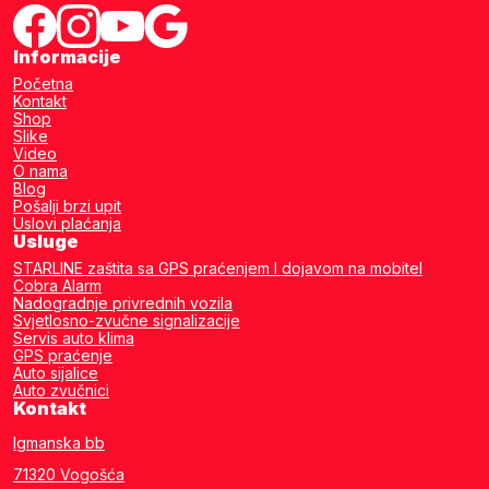
Informacije
Početna
Kontakt
Shop
Slike
Video
O nama
Blog
Pošalji brzi upit
Uslovi plaćanja
Usluge
STARLINE zaštita sa GPS praćenjem I dojavom na mobitel
Cobra Alarm
Nadogradnje privrednih vozila
Svjetlosno-zvučne signalizacije
Servis auto klima
GPS praćenje
Auto sijalice
Auto zvučnici
Kontakt
Igmanska bb
71320 Vogošća