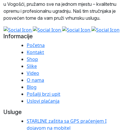
u Vogošći, pružamo sve na jednom mjestu – kvalitetnu
opremu i profesionalnu ugradnju. Naš tim stručnjaka je
posvećen tome da vam pruži vrhunsku uslugu.
Informacije
Početna
Kontakt
Shop
Slike
Video
O nama
Blog
Pošalji brzi upit
Uslovi plaćanja
Usluge
STARLINE zaštita sa GPS praćenjem I
dojavom na mobitel