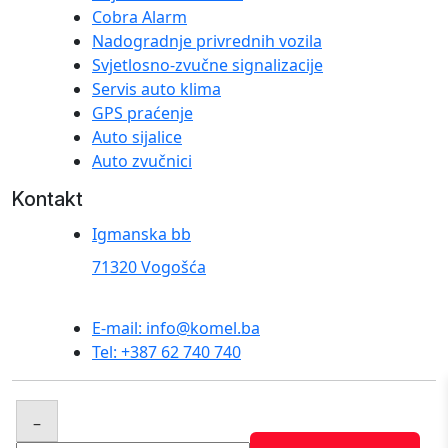
Cobra Alarm
Nadogradnje privrednih vozila
Svjetlosno-zvučne signalizacije
Servis auto klima
GPS praćenje
Auto sijalice
Auto zvučnici
Kontakt
Igmanska bb
71320 Vogošća
E-mail: info@komel.ba
Tel: +387 62 740 740
© 2025 komel.ba. Sva prava zadržana. Created by
–
Abacus Plus