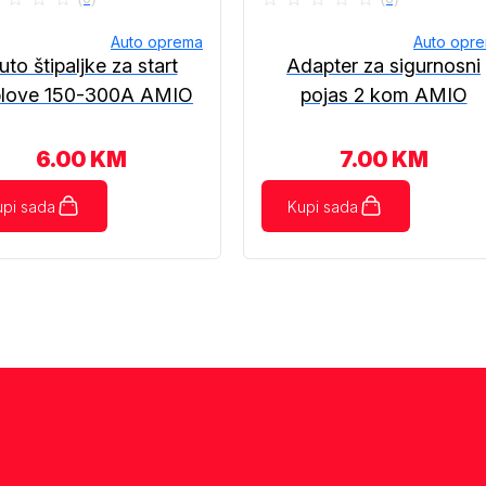
Auto oprema
Auto opr
uto štipaljke za start
Adapter za sigurnosni
blove 150-300A AMIO
pojas 2 kom AMIO
6.00
KM
7.00
KM
upi sada
Kupi sada