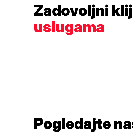
Zadovoljni kli
uslugama
Pogledajte n