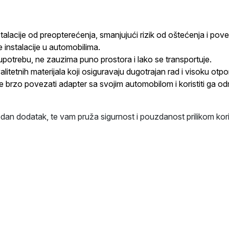
nstalacije od preopterećenja, smanjujući rizik od oštećenja i pov
 instalacije u automobilima.
 upotrebu, ne zauzima puno prostora i lako se transportuje.
alitetnih materijala koji osiguravaju dugotrajan rad i visoku o
e brzo povezati adapter sa svojim automobilom i koristiti ga o
n dodatak, te vam pruža sigurnost i pouzdanost prilikom korišt