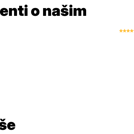
jenti o našim
aše