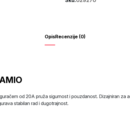
Sku:
029270
AMIO
količina
Opis
Recenzije (0)
 AMIO
guračem od 20A pruža sigurnost i pouzdanost. Dizajniran za au
urava stabilan rad i dugotrajnost.