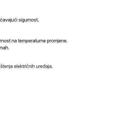
ećavajući sigurnost.
tpornost na temperaturne promjene.
dmah.
enja električnih uređaja.