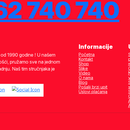
62 740 740
Informacije
i od 1990 godine ! U našem
Početna
Kontakt
ošći, pružamo sve na jednom
Shop
dnju. Naš tim stručnjaka je
Slike
Video
O nama
Blog
Pošalji brzi upit
s
Uslovi plaćanja
A