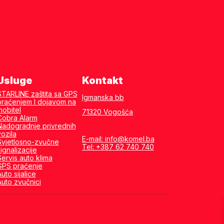
Usluge
Kontakt
STARLINE zaštita sa GPS
Igmanska bb
praćenjem I dojavom na
mobitel
71320 Vogošća
Cobra Alarm
Nadogradnje privrednih
vozila
E-mail: info@komel.ba
Svjetlosno-zvučne
Tel: +387 62 740 740
ignalizacije
Servis auto klima
GPS praćenje
uto sijalice
Auto zvučnici