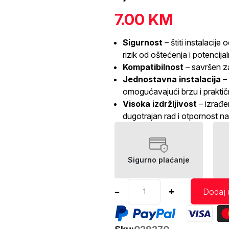
7.00
KM
Sigurnost
– štiti instalacije
rizik od oštećenja i potencija
Kompatibilnost
– savršen za
Jednostavna instalacija
– 
omogućavajući brzu i praktič
Visoka izdržljivost
– izrađen
dugotrajan rad i otpornost n
Sigurno plaćanje
Adapter
–
+
Dodaj 
sa
osiguračem
20A