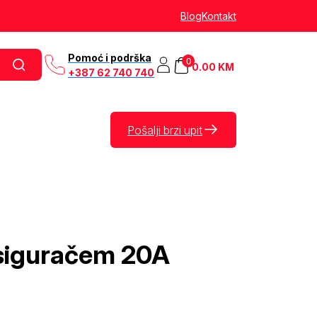
Blog
Kontakt
Pomoć i podrška
0
0.00
KM
+387 62 740 740
Pošalji brzi upit
siguračem 20A