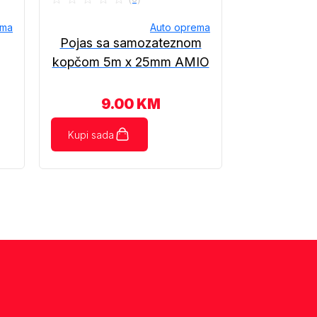
ema
Auto oprema
Pojas sa samozateznom
kopčom 5m x 25mm AMIO
9.00
KM
Kupi sada