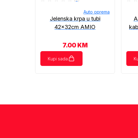
Auto oprema
Jelenska krpa u tubi
A
42x32cm AMIO
ka
7.00
KM
Kupi sada
K