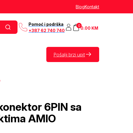
Blog
Kontakt
Pomoć i podrška
0
0.00
KM
+387 62 740 740
Pošalji brzi upit
O
konektor 6PIN sa
ktima AMIO