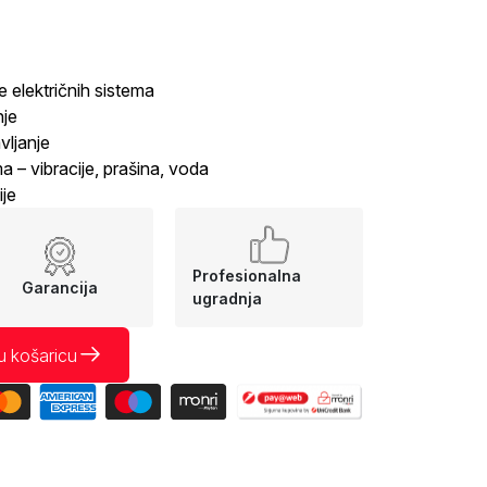
e električnih sistema
nje
vljanje
 – vibracije, prašina, voda
ije
Profesionalna
Garancija
ugradnja
u košaricu