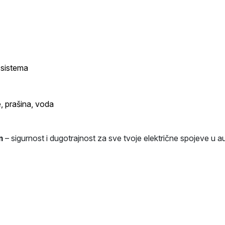
 sistema
e, prašina, voda
m
– sigurnost i dugotrajnost za sve tvoje električne spojeve u a