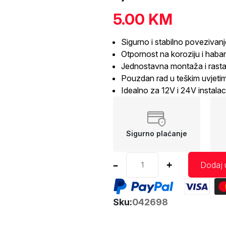
5.00
KM
Sigurno i stabilno povezivanj
Otpornost na koroziju i haba
Jednostavna montaža i rasta
Pouzdan rad u teškim uvjetima
Idealno za 12V i 24V instalac
Sigurno plaćanje
Vodootporni
–
+
Dodaj 
konektor
6PIN
sa
Sku:
042698
2.2mm
kontaktima