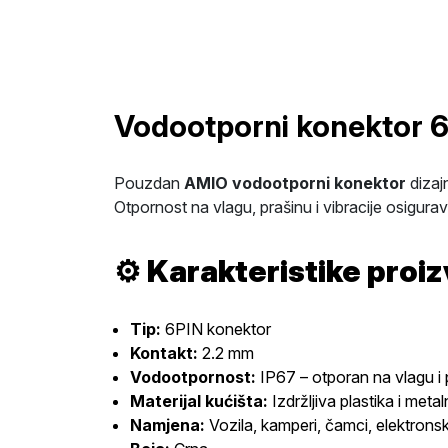
Vodootporni konektor 
Pouzdan
AMIO vodootporni konektor
dizaj
Otpornost na vlagu, prašinu i vibracije osigura
⚙️
Karakteristike proi
Tip:
6PIN konektor
Kontakt:
2.2 mm
Vodootpornost:
IP67 – otporan na vlagu i 
Materijal kućišta:
Izdržljiva plastika i metal
Namjena:
Vozila, kamperi, čamci, elektronsk