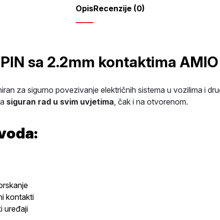
Opis
Recenzije (0)
6PIN sa 2.2mm kontaktima AMIO
niran za sigurno povezivanje električnih sistema u vozilima i dr
va
siguran rad u svim uvjetima
, čak i na otvorenom.
zvoda:
prskanje
ni kontakti
i uređaji