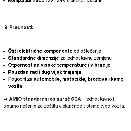
Kompatibilnost:
12V i 24V električni sistemi
🔋
Prednosti:
Štiti električne komponente
od oštećenja
Standardne dimenzije
za jednostavnu zamjenu
Otpornost na visoke temperature i vibracije
Pouzdan rad i dug vijek trajanja
Pogodni za
automobile, motocikle, brodove i kamp
vozila
➡️
AMIO standardni osigurač 60A
– jednostavno i
sigurno rješenje za zaštitu električnog sistema tvog vozila.