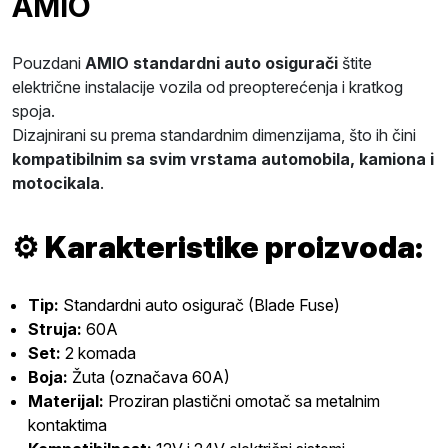
AMIO
Pouzdani
AMIO standardni auto osigurači
štite
električne instalacije vozila od preopterećenja i kratkog
spoja.
Dizajnirani su prema standardnim dimenzijama, što ih čini
kompatibilnim sa svim vrstama automobila, kamiona i
motocikala
.
⚙️
Karakteristike proizvoda:
Tip:
Standardni auto osigurač (Blade Fuse)
Struja:
60A
Set:
2 komada
Boja:
Žuta (označava 60A)
Materijal:
Proziran plastični omotač sa metalnim
kontaktima