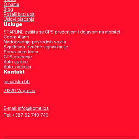
O nama
Blog
Pošalji brzi upit
Uslovi plaćanja
Usluge
STARLINE zaštita sa GPS praćenjem I dojavom na mobitel
Cobra Alarm
Nadogradnje privrednih vozila
Svjetlosno-zvučne signalizacije
Servis auto klima
GPS praćenje
Auto sijalice
Auto zvučnici
Kontakt
Igmanska bb
71320 Vogošća
E-mail: info@komel.ba
Tel: +387 62 740 740