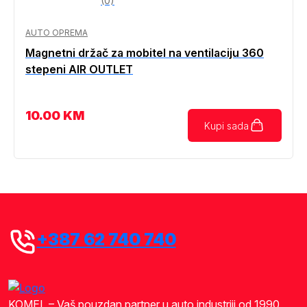
(0)
AUTO OPREMA
Magnetni držač za mobitel na ventilaciju 360
stepeni AIR OUTLET
10.00
KM
Kupi sada
+387 62 740 740
KOMEL – Vaš pouzdan partner u auto industriji od 1990