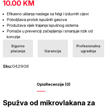
10.00
KM
Efikasno uklanja naslage sa felgi i izduvnih cijevi
Poboljšava protok ispušnih gasova
Produžava vijek trajanja ispušnog sistema
Pomaže u prevenciji začepljenja i smanjuje rizik od
korozije
Sigurno
Profesionalna
plaćanje
Garancija
ugradnja
Sku:
042908
Opis
Recenzije (0)
Spužva od mikrovlakana za