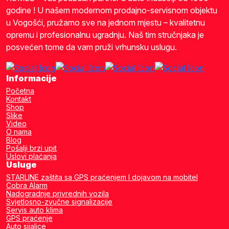
godine ! U našem modernom prodajno-servisnom objektu
u Vogošći, pružamo sve na jednom mjestu – kvalitetnu
opremu i profesionalnu ugradnju. Naš tim stručnjaka je
posvećen tome da vam pruži vrhunsku uslugu.
Informacije
Početna
Kontakt
Shop
Slike
Video
O nama
Blog
Pošalji brzi upit
Uslovi plaćanja
Usluge
STARLINE zaštita sa GPS praćenjem I dojavom na mobitel
Cobra Alarm
Nadogradnje privrednih vozila
Svjetlosno-zvučne signalizacije
Servis auto klima
GPS praćenje
Auto sijalice