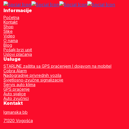
Informacije
Početna
Kontakt
Shop
Slike
Video
O nama
Blog
Pošalji brzi upit
Uslovi plaćanja
Usluge
STARLINE zaštita sa GPS praćenjem I dojavom na mobitel
Cobra Alarm
Nadogradnje privrednih vozila
Svjetlosno-zvučne signalizacije
Servis auto klima
GPS praćenje
Auto sijalice
Auto zvučnici
Kontakt
Igmanska bb
71320 Vogošća