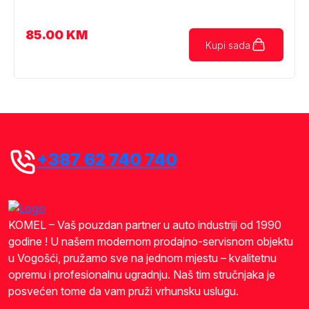
85.00
KM
Kupi sada
+387 62 740 740
KOMEL – Vaš pouzdan partner u auto industriji od 1990
godine ! U našem modernom prodajno-servisnom objektu
u Vogošći, pružamo sve na jednom mjestu – kvalitetnu
opremu i profesionalnu ugradnju. Naš tim stručnjaka je
posvećen tome da vam pruži vrhunsku uslugu.