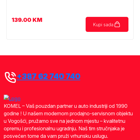
139.00
KM
Kupi sada
+387 62 740 740
KOMEL – Vaš pouzdan partner u auto industriji od 1990
godine ! U našem modernom prodajno-servisnom objektu
u Vogošći, pružamo sve na jednom mjestu – kvalitetnu
opremu i profesionalnu ugradnju. Naš tim stručnjaka je
posvećen tome da vam pruži vrhunsku uslugu.