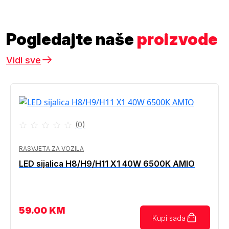
Pogledajte naše
proizvode
Vidi sve
(0)
RASVJETA ZA VOZILA
LED sijalica H8/H9/H11 X1 40W 6500K AMIO
59.00
KM
Kupi sada