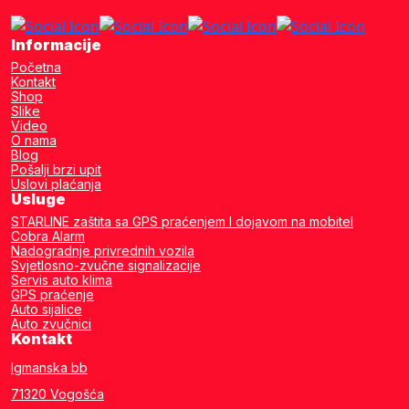
Informacije
Početna
Kontakt
Shop
Slike
Video
O nama
Blog
Pošalji brzi upit
Uslovi plaćanja
Usluge
STARLINE zaštita sa GPS praćenjem I dojavom na mobitel
Cobra Alarm
Nadogradnje privrednih vozila
Svjetlosno-zvučne signalizacije
Servis auto klima
GPS praćenje
Auto sijalice
Auto zvučnici
Kontakt
Igmanska bb
71320 Vogošća