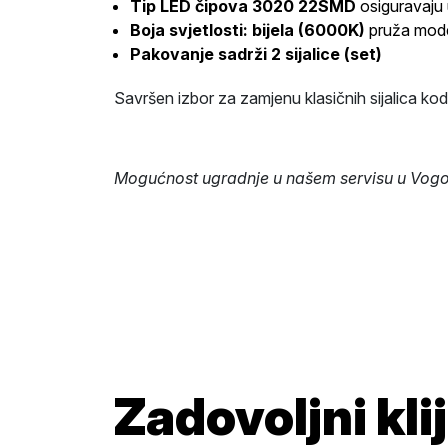
Tip LED čipova 3020 22SMD
osiguravaju 
Boja svjetlosti: bijela (6000K)
pruža moder
Pakovanje sadrži 2 sijalice (set)
Savršen izbor za zamjenu klasičnih sijalica kod
Mogućnost ugradnje u našem servisu u Vogošć
Zadovoljni klij