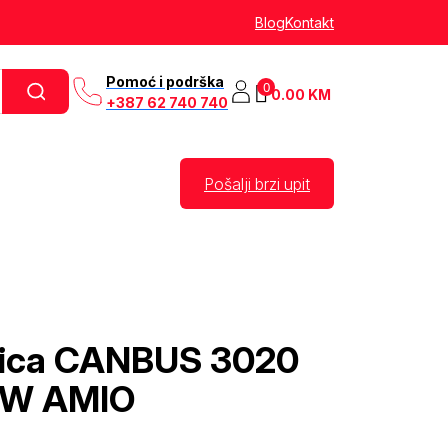
Blog
Kontakt
Pomoć i podrška
0
0.00
KM
+387 62 740 740
Pošalji brzi upit
alica CANBUS 3020
5W AMIO