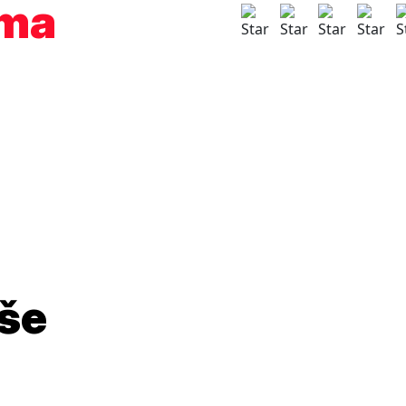
ama
aše