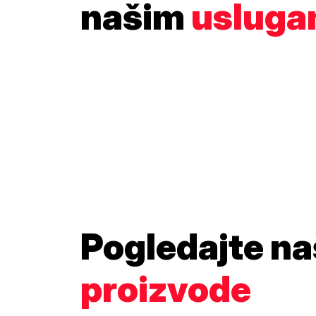
našim
uslug
Pogledajte n
proizvode