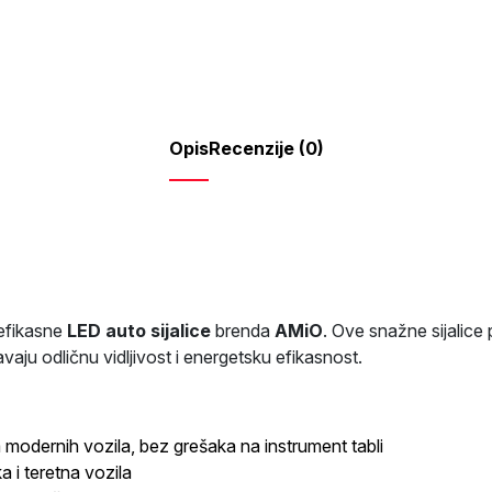
22SMD
P21/5W
AMIO
količina
Opis
Recenzije (0)
oefikasne
LED auto sijalice
brenda
AMiO
. Ove snažne sijalice
avaju odličnu vidljivost i energetsku efikasnost.
modernih vozila, bez grešaka na instrument tabli
a i teretna vozila