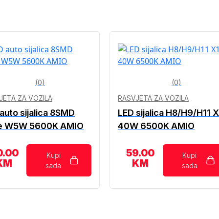
(0)
(0)
JETA ZA VOZILA
RASVJETA ZA VOZILA
auto sijalica 8SMD
LED sijalica H8/H9/H11 X
e W5W 5600K AMIO
40W 6500K AMIO
0.00
59.00
Kupi
Kupi
KM
KM
sada
sada