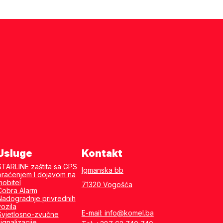
Usluge
Kontakt
STARLINE zaštita sa GPS
Igmanska bb
praćenjem I dojavom na
mobitel
71320 Vogošća
Cobra Alarm
Nadogradnje privrednih
vozila
E-mail: info@komel.ba
Svjetlosno-zvučne
ignalizacije