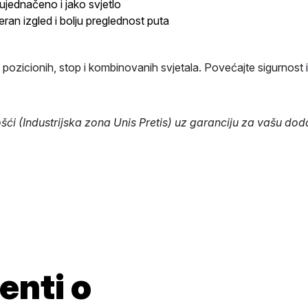
ujednačeno i jako svjetlo
an izgled i bolju preglednost puta
 pozicionih, stop i kombinovanih svjetala. Povećajte sigurnost i
i (Industrijska zona Unis Pretis) uz garanciju za vašu doda
enti o