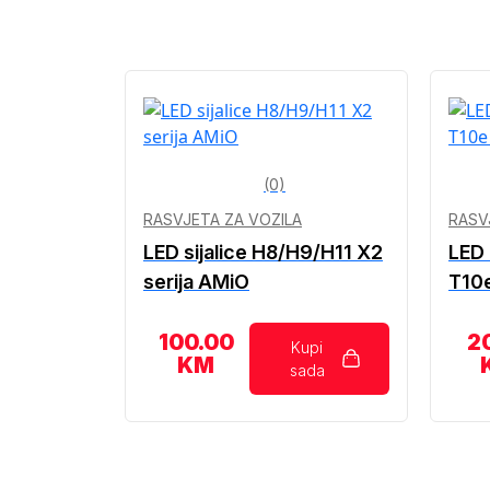
(0)
RASVJETA ZA VOZILA
RASV
LED sijalice H8/H9/H11 X2
LED 
serija AMiO
T10
100.00
2
Kupi
KM
sada