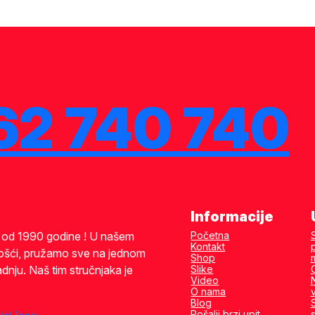
62 740 740
Informacije
i od 1990 godine ! U našem
Početna
Kontakt
ošći, pružamo sve na jednom
Shop
dnju. Naš tim stručnjaka je
Slike
Video
O nama
Blog
Pošalji brzi upit
s