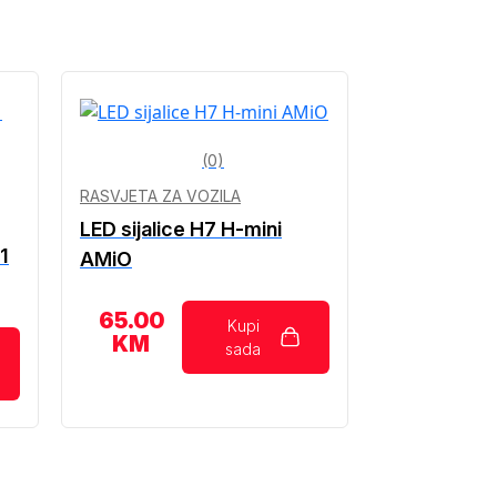
(0)
RASVJETA ZA VOZILA
LED sijalice H7 H-mini
1
AMiO
65.00
Kupi
KM
sada