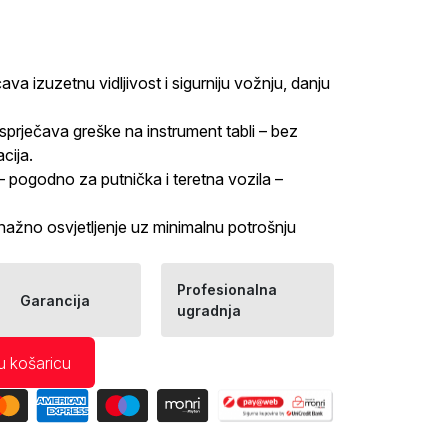
va izuzetnu vidljivost i sigurniju vožnju, danju
 sprječava greške na instrument tabli – bez
cija.
– pogodno za putnička i teretna vozila –
nažno osvjetljenje uz minimalnu potrošnju
Profesionalna
Garancija
ugradnja
u košaricu