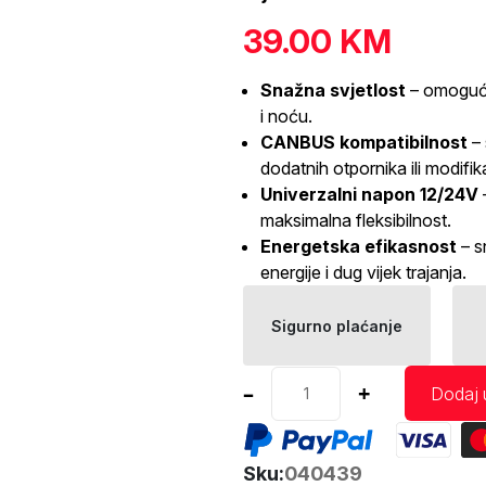
39.00
KM
Snažna svjetlost
– omoguća
i noću.
CANBUS kompatibilnost
–
dodatnih otpornika ili modifika
Univerzalni napon 12/24V
maksimalna fleksibilnost.
Energetska efikasnost
– s
energije i dug vijek trajanja.
Sigurno plaćanje
LED
–
+
Dodaj 
auto
sijalica
CANBUS
Sku:
040439
3020