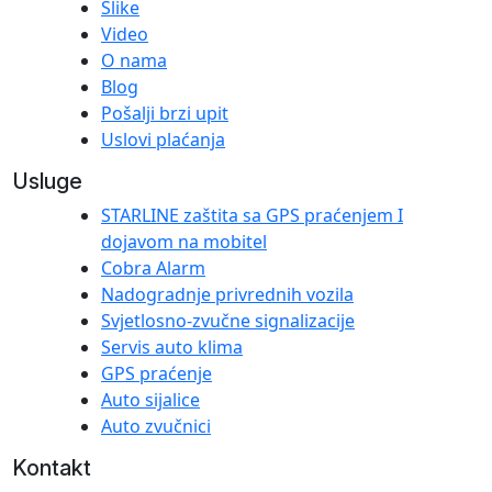
Slike
Video
O nama
Blog
Pošalji brzi upit
Uslovi plaćanja
Usluge
STARLINE zaštita sa GPS praćenjem I
dojavom na mobitel
Cobra Alarm
Nadogradnje privrednih vozila
Svjetlosno-zvučne signalizacije
Servis auto klima
GPS praćenje
Auto sijalice
Auto zvučnici
Kontakt