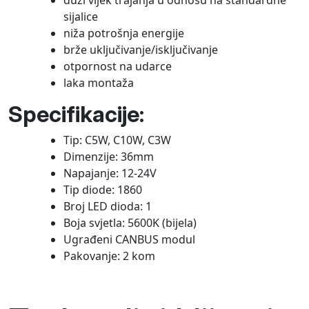
duži vijek trajanja u odnosu na standardne
sijalice
niža potrošnja energije
brže uključivanje/isključivanje
otpornost na udarce
laka montaža
Specifikacije:
Tip: C5W, C10W, C3W
Dimenzije: 36mm
Napajanje: 12-24V
Tip diode: 1860
Broj LED dioda: 1
Boja svjetla: 5600K (bijela)
Ugrađeni CANBUS modul
Pakovanje: 2 kom