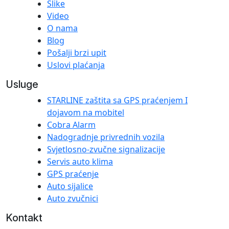
Slike
Video
O nama
Blog
Pošalji brzi upit
Uslovi plaćanja
Usluge
STARLINE zaštita sa GPS praćenjem I
dojavom na mobitel
Cobra Alarm
Nadogradnje privrednih vozila
Svjetlosno-zvučne signalizacije
Servis auto klima
GPS praćenje
Auto sijalice
Auto zvučnici
Kontakt