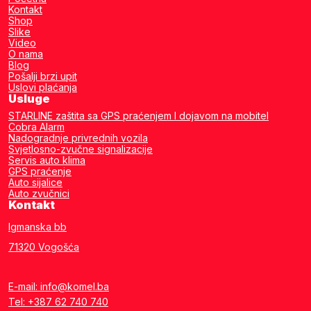
Kontakt
Shop
Slike
Video
O nama
Blog
Pošalji brzi upit
Uslovi plaćanja
Usluge
STARLINE zaštita sa GPS praćenjem I dojavom na mobitel
Cobra Alarm
Nadogradnje privrednih vozila
Svjetlosno-zvučne signalizacije
Servis auto klima
GPS praćenje
Auto sijalice
Auto zvučnici
Kontakt
Igmanska bb
71320 Vogošća
E-mail: info@komel.ba
Tel: +387 62 740 740