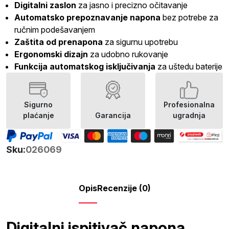
Digitalni zaslon
za jasno i precizno očitavanje
Automatsko prepoznavanje napona
bez potrebe za
ručnim podešavanjem
Zaštita od prenapona
za sigurnu upotrebu
Ergonomski dizajn
za udobno rukovanje
Funkcija automatskog isključivanja
za uštedu baterije
Sigurno
Profesionalna
plaćanje
Garancija
ugradnja
Sku:
026069
Opis
Recenzije (0)
Digitalni ispitivač napona