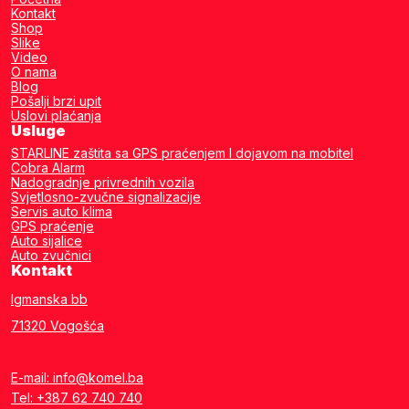
Kontakt
Shop
Slike
Video
O nama
Blog
Pošalji brzi upit
Uslovi plaćanja
Usluge
STARLINE zaštita sa GPS praćenjem I dojavom na mobitel
Cobra Alarm
Nadogradnje privrednih vozila
Svjetlosno-zvučne signalizacije
Servis auto klima
GPS praćenje
Auto sijalice
Auto zvučnici
Kontakt
Igmanska bb
71320 Vogošća
E-mail: info@komel.ba
Tel: +387 62 740 740