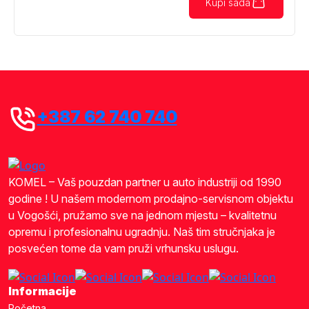
Kupi sada
+387 62 740 740
KOMEL – Vaš pouzdan partner u auto industriji od 1990
godine ! U našem modernom prodajno-servisnom objektu
u Vogošći, pružamo sve na jednom mjestu – kvalitetnu
opremu i profesionalnu ugradnju. Naš tim stručnjaka je
posvećen tome da vam pruži vrhunsku uslugu.
Informacije
Početna