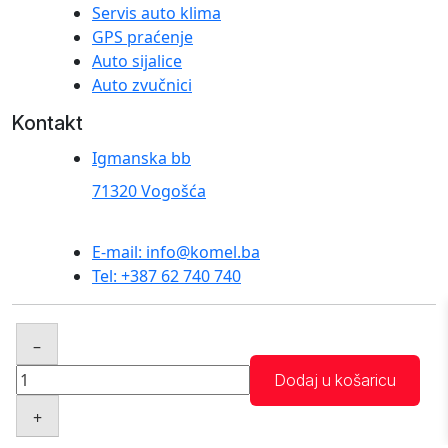
Servis auto klima
GPS praćenje
Auto sijalice
Auto zvučnici
Kontakt
Igmanska bb
71320 Vogošća
E-mail: info@komel.ba
Tel: +387 62 740 740
© 2025 komel.ba. Sva prava zadržana. Created by
–
Abacus Plus
Vezica
Dodaj u košaricu
za
+
kabal