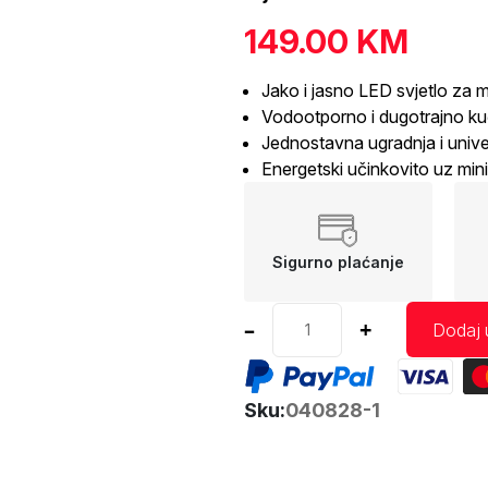
149.00
KM
Jako i jasno LED svjetlo za 
Vodootporno i dugotrajno ku
Jednostavna ugradnja i unive
Energetski učinkovito uz min
Sigurno plaćanje
Stop
–
+
Dodaj 
svjetlo
desno
RCL-
Sku:
040828-1
03-
R
AMIO