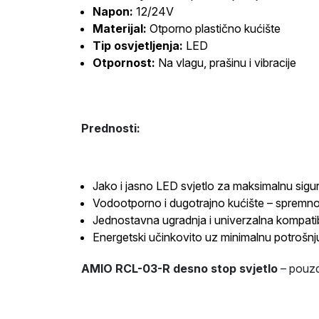
Napon:
12/24V
Materijal:
Otporno plastično kućište
Tip osvjetljenja:
LED
Otpornost:
Na vlagu, prašinu i vibracije
Prednosti:
Jako i jasno LED svjetlo za maksimalnu sigu
Vodootporno i dugotrajno kućište – spremn
Jednostavna ugradnja i univerzalna kompatib
Energetski učinkovito uz minimalnu potrošnj
AMIO RCL-03-R desno stop svjetlo
– pouzd