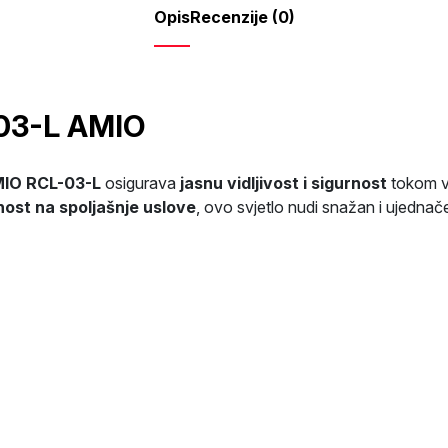
Opis
Recenzije (0)
-03-L AMIO
MIO RCL-03-L
osigurava
jasnu vidljivost i sigurnost
tokom vo
nost na spoljašnje uslove
, ovo svjetlo nudi snažan i ujedna