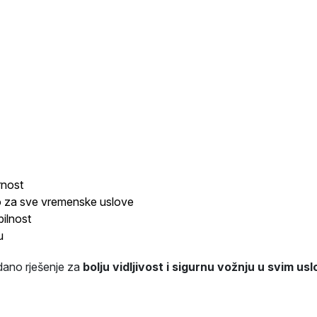
rnost
o za sve vremenske uslove
ilnost
u
ano rješenje za
bolju vidljivost i sigurnu vožnju u svim us