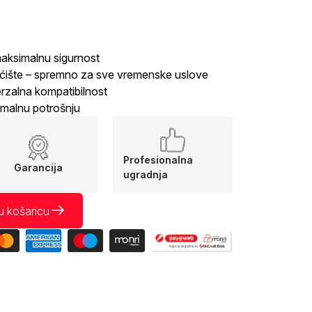
maksimalnu sigurnost
ćište – spremno za sve vremenske uslove
rzalna kompatibilnost
imalnu potrošnju
Profesionalna
Garancija
ugradnja
u košaricu