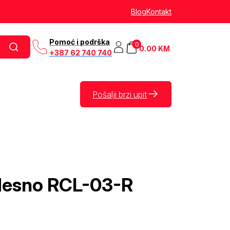
Blog
Kontakt
Pomoć i podrška
0
0.00
KM
+387 62 740 740
Pošalji brzi upit
 desno RCL-03-R