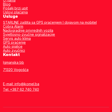
O nama
Blog
Pošalji brzi upit
Uslovi plaćanja
Usluge
STARLINE zaštita sa GPS praćenjem I dojavom na mobitel
Cobra Alarm
Nadogradnje privrednih vozila
Svjetlosno-zvučne signalizacije
Servis auto klima
GPS praćenje
Auto sijalice
Auto zvučnici
Kontakt
Igmanska bb
71320 Vogošća
E-mail: info@komel.ba
Tel: +387 62 740 740