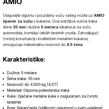
AMIO
Osigurajte sigurnu i pouzdanu vuču vašeg vozila uz
AMIO
španer za vuču
s kukama. Ova izdržljiva vučna traka
širine
35 mm
i dužine
5 metara
idealna je za vuču
automobila, kombija i lakših teretnih vozila. Zahvaljujući
čvrstoj konstrukciji i kvalitetnim metalnim kukama,
omogućuje maksimalnu nosivost do
4.5 tona
.
Karakteristike:
Dužina: 5 metara
Širina trake: 35 mm
Nosivost: do 4.500 kg (4.5T)
Materijal: Otporna poliesterska traka
Kuke: Ojačane metalne kuke s osiguračem za čvrsto
spajanje
Boja: Narančasta (vidljivost i sigurnost u svim uvjetima)