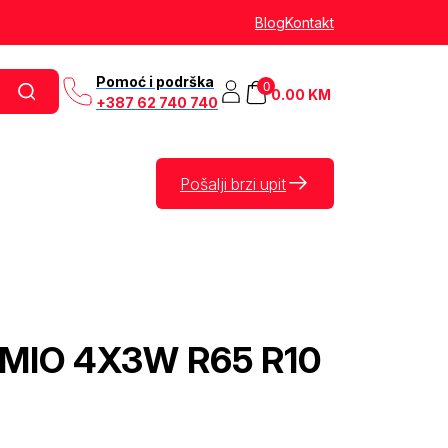
Blog
Kontakt
Pomoć i podrška
0
0.00
KM
+387 62 740 740
Pošalji brzi upit
 AMIO 4X3W R65 R10