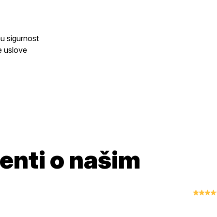
u sigurnost
e uslove
jenti o našim