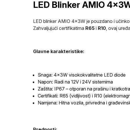
LED Blinker AMIO 4x3W 
LED blinker AMIO 4x3W je pouzdano i učinkovito
Zahvaljujući certifikatima
R65
i
R10
, ovaj uređ
Glavne karakteristike:
Snaga: 4x3W visokokvalitetne LED diode
Napon: Radi na 12V i 24V sistemima
Zaštita: IP67 – otporan na prašinu i kratkotr
Certifikati: R65 (vidljivost) i R10 (elektroma
Namjena: Hitna vozila, privredna i građevins
Prednosti: