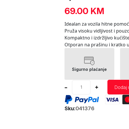
69.00
KM
Idealan za vozila hitne pomoći
Pruža visoku vidljivost i pou
Kompaktno i izdržljivo kućišt
Otporan na prašinu i kratko 
Sigurno plaćanje
LED
–
+
Dodaj 
blinker
AMIO
4X3W
Sku:
041376
R65
R10
12/24V