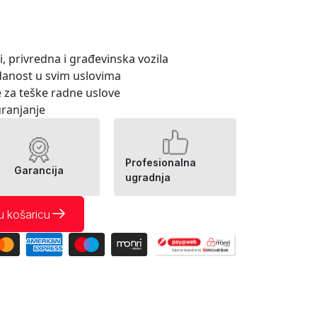
, privredna i građevinska vozila
zdanost u svim uslovima
e za teške radne uslove
uranjanje
Profesionalna
Garancija
ugradnja
u košaricu