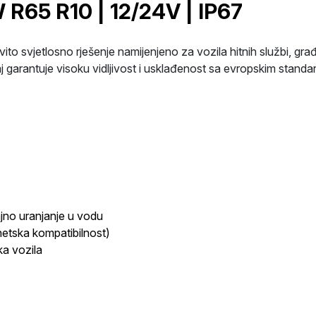
R65 R10 | 12/24V | IP67
 svjetlosno rješenje namijenjeno za vozila hitnih službi, građ
aj garantuje visoku vidljivost i usklađenost sa evropskim standa
ajno uranjanje u vodu
gnetska kompatibilnost)
ka vozila