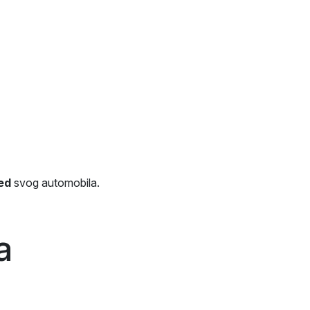
led
svog automobila.
a