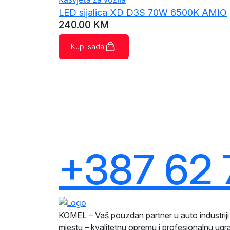
LED sijalica XD D3S 70W 6500K AMIO
240.00
KM
Kupi sada
+387 62 
KOMEL – Vaš pouzdan partner u auto industri
mjestu – kvalitetnu opremu i profesionalnu ug