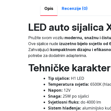
Opis
Recenzije (0)
LED auto sijalica
Pružite svom vozilu
modernu, snažnu i čistu
Ove sijalice nude
izuzetno bijelo svjetlo od
Zahvaljujući
kompaktnom dizajnu i efikasn
potrebe za dodatnim adapterima.
Tehničke karakteri
Tip sijalice:
H1 LED
Temperatura svjetla:
6500K (hlad
Napon:
12V
Snaga:
25W po sijalici
Svjetlosni fluks:
do 4000 lm
Sistem hlađenja:
aluminijsko kuć