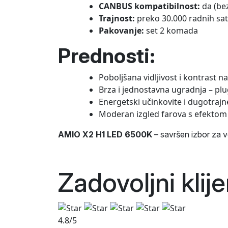
CANBUS kompatibilnost:
da (bez
Trajnost:
preko 30.000 radnih sat
Pakovanje:
set 2 komada
Prednosti:
Poboljšana vidljivost i kontrast n
Brza i jednostavna ugradnja – plu
Energetski učinkovite i dugotrajn
Moderan izgled farova s efektom
AMIO X2 H1 LED 6500K
– savršen izbor za v
Zadovoljni klij
4.8/5