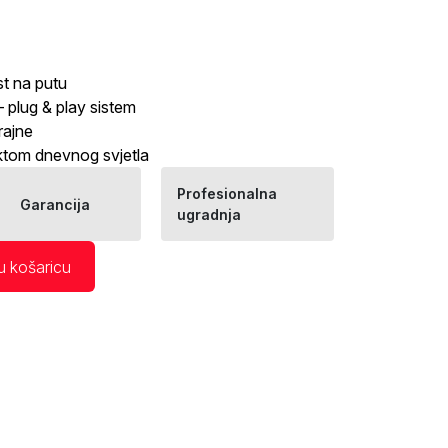
st na putu
 plug & play sistem
rajne
ktom dnevnog svjetla
Profesionalna
Garancija
ugradnja
u košaricu