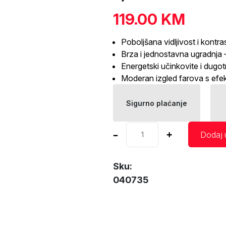
119.00
KM
Poboljšana vidljivost i kontra
Brza i jednostavna ugradnja –
Energetski učinkovite i dugot
Moderan izgled farova s efe
Sigurno plaćanje
LED
–
+
Dodaj 
auto
sijalica
X2
Sku:
H1
040735
6500K
AMIO
količina