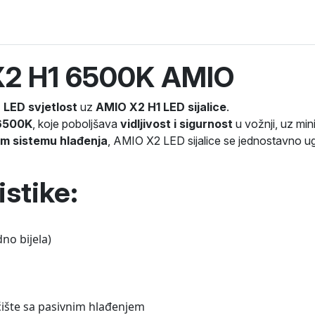
 X2 H1 6500K AMIO
 LED svjetlost
uz
AMIO X2 H1 LED sijalice
.
 6500K
, koje poboljšava
vidljivost i sigurnost
u vožnji, uz min
om sistemu hlađenja
, AMIO X2 LED sijalice se jednostavno u
stike:
no bijela)
ište sa pasivnim hlađenjem