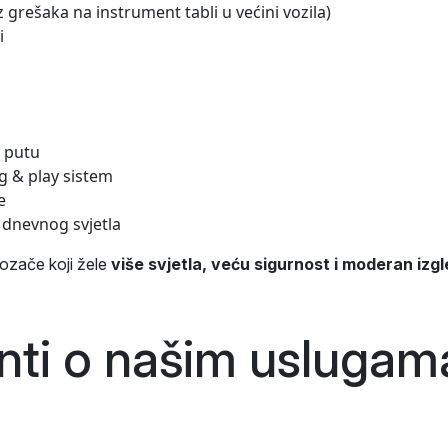
 grešaka na instrument tabli u većini vozila)
i
a putu
g & play sistem
e
 dnevnog svjetla
ozače koji žele
više svjetla, veću sigurnost i moderan izg
enti o našim
uslugam