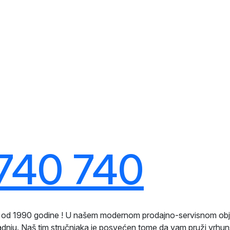
740 740
ji od 1990 godine ! U našem modernom prodajno-servisnom ob
radnju. Naš tim stručnjaka je posvećen tome da vam pruži vrhun