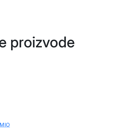
še
proizvode
AMIO