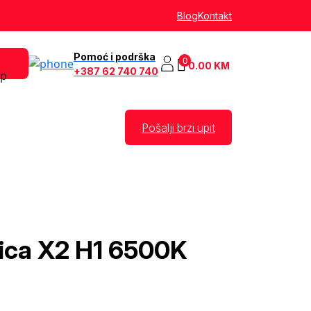
Blog
Kontakt
Pomoć i podrška
0
0.00
KM
+387 62 740 740
Pošalji brzi upit
lica X2 H1 6500K