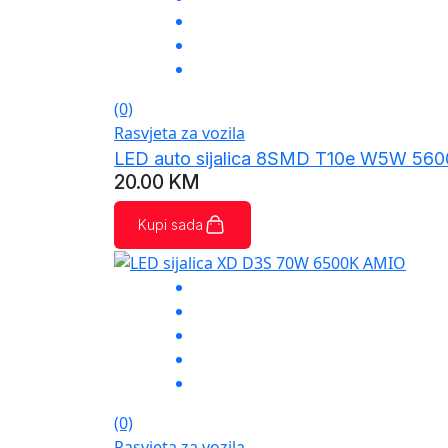
(0)
Rasvjeta za vozila
LED auto sijalica 8SMD T10e W5W 56
20.00
KM
Kupi sada
(0)
Rasvjeta za vozila