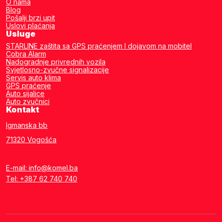
O nama
Blog
Pošalji brzi upit
Uslovi plaćanja
Usluge
STARLINE zaštita sa GPS praćenjem I dojavom na mobitel
Cobra Alarm
Nadogradnje privrednih vozila
Svjetlosno-zvučne signalizacije
Servis auto klima
GPS praćenje
Auto sijalice
Auto zvučnici
Kontakt
Igmanska bb
71320 Vogošća
E-mail: info@komel.ba
Tel: +387 62 740 740