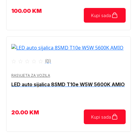
100.00
KM
Kupi sada
(0)
RASVJETA ZA VOZILA
LED auto sijalica 8SMD T10e W5W 5600K AMIO
20.00
KM
Kupi sada