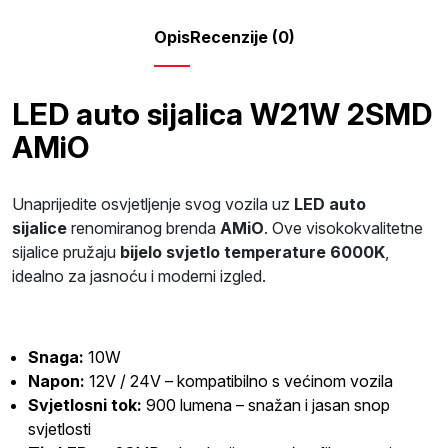
Opis
Recenzije (0)
LED auto sijalica W21W 2SMD
AMiO
Unaprijedite osvjetljenje svog vozila uz
LED auto
sijalice
renomiranog brenda
AMiO
. Ove visokokvalitetne
sijalice pružaju
bijelo svjetlo temperature 6000K
,
idealno za jasnoću i moderni izgled.
Snaga:
10W
Napon:
12V / 24V – kompatibilno s većinom vozila
Svjetlosni tok:
900 lumena – snažan i jasan snop
svjetlosti