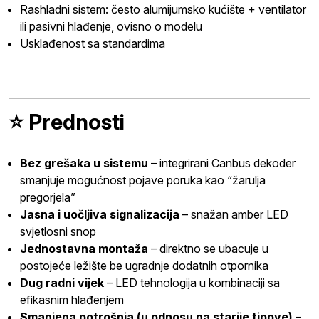
Rashladni sistem: često alumijumsko kućište + ventilator
ili pasivni hlađenje, ovisno o modelu
Usklađenost sa standardima
⭐ Prednosti
Bez grešaka u sistemu
– integrirani Canbus dekoder
smanjuje mogućnost pojave poruka kao “žarulja
pregorjela”
Jasna i uočljiva signalizacija
– snažan amber LED
svjetlosni snop
Jednostavna montaža
– direktno se ubacuje u
postojeće ležište be ugradnje dodatnih otpornika
Dug radni vijek
– LED tehnologija u kombinaciji sa
efikasnim hlađenjem
Smanjena potrošnja (u odnosu na starije tipove)
–