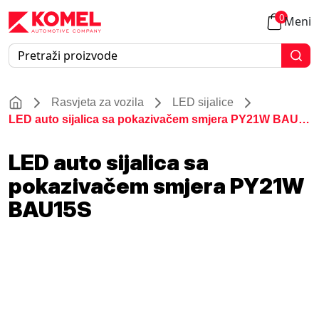
0
Meni
Rasvjeta za vozila
LED sijalice
LED auto sijalica sa pokazivačem smjera PY21W BAU15S
LED auto sijalica sa
pokazivačem smjera PY21W
BAU15S