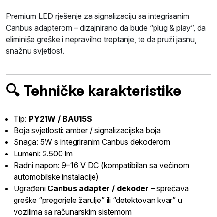
Premium LED rješenje za signalizaciju sa integrisanim
Canbus adapterom – dizajnirano da bude “plug & play”, da
eliminiše greške i nepravilno treptanje, te da pruži jasnu,
snažnu svjetlost.
🔍 Tehničke karakteristike
Tip:
PY21W / BAU15S
Boja svjetlosti: amber / signalizacijska boja
Snaga: 5W s integriranim Canbus dekoderom
Lumeni: 2.500 lm
Radni napon: 9–16 V DC (kompatibilan sa većinom
automobilske instalacije)
Ugrađeni
Canbus adapter / dekoder
– sprečava
greške “pregorjele žarulje” ili “detektovan kvar” u
vozilima sa računarskim sistemom