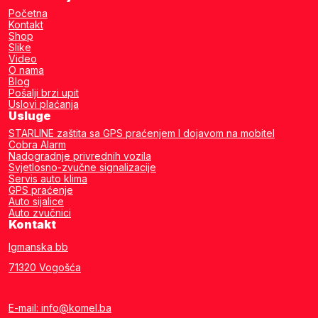
Početna
Kontakt
Shop
Slike
Video
O nama
Blog
Pošalji brzi upit
Uslovi plaćanja
Usluge
STARLINE zaštita sa GPS praćenjem I dojavom na mobitel
Cobra Alarm
Nadogradnje privrednih vozila
Svjetlosno-zvučne signalizacije
Servis auto klima
GPS praćenje
Auto sijalice
Auto zvučnici
Kontakt
Igmanska bb
71320 Vogošća
E-mail: info@komel.ba