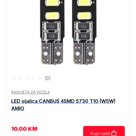
(0)
RASVJETA ZA VOZILA
LED sijalica CANBUS 4SMD 5730 T10 (W5W)
AMIO
10.00
KM
Kupi sada