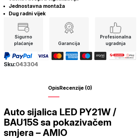
Jednostavna montaža
Dug radni vijek
Sigurno
Profesionalna
plaćanje
Garancija
ugradnja
Sku:
043304
Opis
Recenzije (0)
Auto sijalica LED PY21W /
BAU15S sa pokazivačem
smjera – AMIO