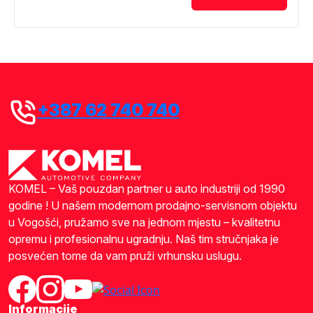
+387 62 740 740
KOMEL – Vaš pouzdan partner u auto industriji od 1990
godine ! U našem modernom prodajno-servisnom objektu
u Vogošći, pružamo sve na jednom mjestu – kvalitetnu
opremu i profesionalnu ugradnju. Naš tim stručnjaka je
posvećen tome da vam pruži vrhunsku uslugu.
Informacije