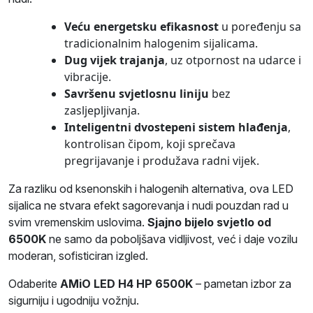
Veću energetsku efikasnost
u poređenju sa
tradicionalnim halogenim sijalicama.
Dug vijek trajanja
, uz otpornost na udarce i
vibracije.
Savršenu svjetlosnu liniju
bez
zasljepljivanja.
Inteligentni dvostepeni sistem hlađenja
,
kontrolisan čipom, koji sprečava
pregrijavanje i produžava radni vijek.
Za razliku od ksenonskih i halogenih alternativa, ova LED
sijalica ne stvara efekt sagorevanja i nudi pouzdan rad u
svim vremenskim uslovima.
Sjajno bijelo svjetlo od
6500K
ne samo da poboljšava vidljivost, već i daje vozilu
moderan, sofisticiran izgled.
Odaberite
AMiO LED H4 HP 6500K
– pametan izbor za
sigurniju i ugodniju vožnju.