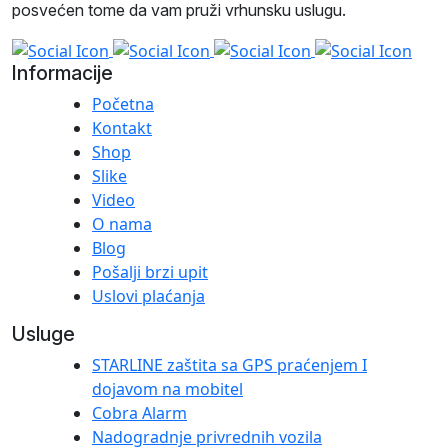
posvećen tome da vam pruži vrhunsku uslugu.
Informacije
Početna
Kontakt
Shop
Slike
Video
O nama
Blog
Pošalji brzi upit
Uslovi plaćanja
Usluge
STARLINE zaštita sa GPS praćenjem I
dojavom na mobitel
Cobra Alarm
Nadogradnje privrednih vozila