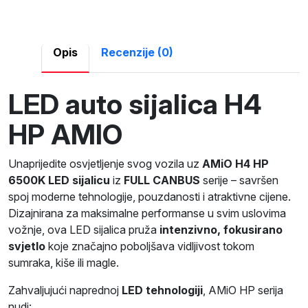
Opis
Recenzije (0)
LED auto sijalica H4
HP AMIO
Unaprijedite osvjetljenje svog vozila uz
AMiO H4 HP
6500K LED sijalicu
iz
FULL CANBUS
serije – savršen
spoj moderne tehnologije, pouzdanosti i atraktivne cijene.
Dizajnirana za maksimalne performanse u svim uslovima
vožnje, ova LED sijalica pruža
intenzivno, fokusirano
svjetlo
koje značajno poboljšava vidljivost tokom
sumraka, kiše ili magle.
Zahvaljujući naprednoj
LED tehnologiji
, AMiO HP serija
nudi: