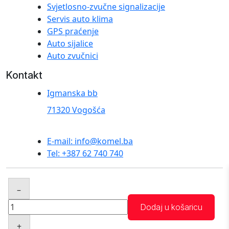
Svjetlosno-zvučne signalizacije
Servis auto klima
GPS praćenje
Auto sijalice
Auto zvučnici
Kontakt
Igmanska bb
71320 Vogošća
E-mail: info@komel.ba
Tel: +387 62 740 740
© 2025 komel.ba. Sva prava zadržana. Created by
–
Abacus Plus
LED
Dodaj u košaricu
auto
+