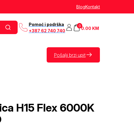
Blog
Kontakt
Pomoć i podrška
0
0.00
KM
+387 62 740 740
Pošalji brzi upit
lica H15 Flex 6000K
O