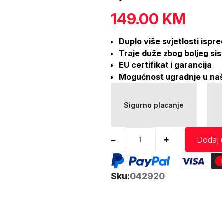
149.00
KM
Duplo više svjetlosti ispre
Traje duže zbog boljeg si
EU certifikat i garancija
Mogućnost ugradnje u na
Sigurno plaćanje
LED
–
+
Dodaj 
auto
sijalica
H15
Sku:
042920
Flex
6000K
Canbus
AMIO