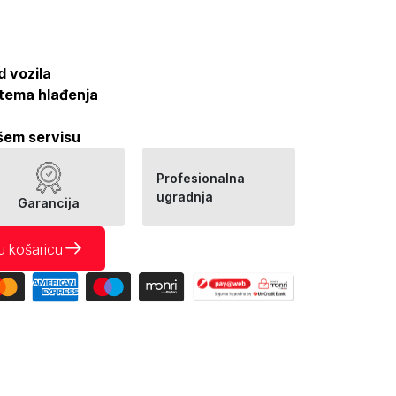
d vozila
stema hlađenja
šem servisu
Profesionalna
ugradnja
Garancija
u košaricu