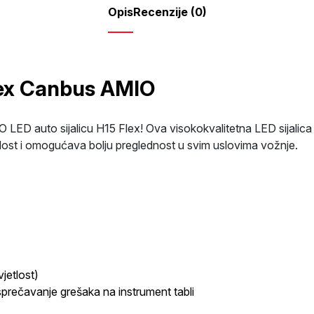
Opis
Recenzije (0)
Flex Canbus AMIO
O LED auto sijalicu H15 Flex! Ova visokokvalitetna LED sijalica 
lost i omogućava bolju preglednost u svim uslovima vožnje.
jetlost)
rečavanje grešaka na instrument tabli