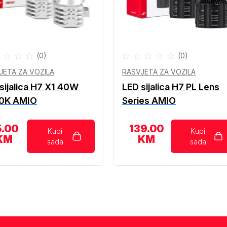
(0)
(0)
JETA ZA VOZILA
RASVJETA ZA VOZILA
sijalica H7 X1 40W
LED sijalica H7 PL Lens
0K AMIO
Series AMIO
5.00
139.00
Kupi
Kupi
KM
KM
sada
sada