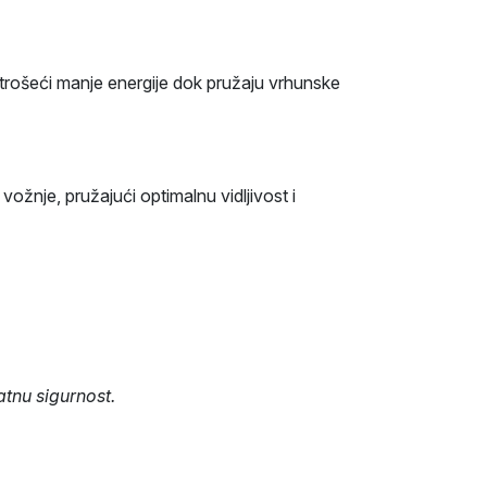
, trošeći manje energije dok pružaju vrhunske
ožnje, pružajući optimalnu vidljivost i
tnu sigurnost.