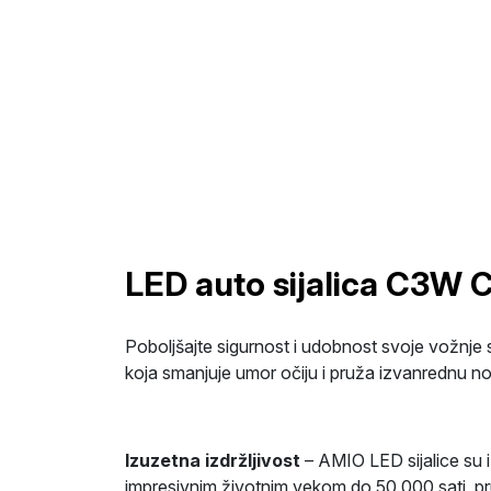
LED auto sijalica C3
Poboljšajte sigurnost i udobnost svoje vožnje 
koja smanjuje umor očiju i pruža izvanrednu noć
Izuzetna izdržljivost
– AMIO LED sijalice su i
impresivnim životnim vekom do 50.000 sati, pru