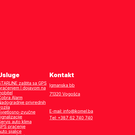
Usluge
Kontakt
STARLINE zaštita sa GPS
Igmanska bb
praćenjem I dojavom na
mobitel
71320 Vogošća
Cobra Alarm
Nadogradnje privrednih
vozila
E-mail: info@komel.ba
Svjetlosno-zvučne
ignalizacije
Tel: +387 62 740 740
Servis auto klima
GPS praćenje
uto sijalice