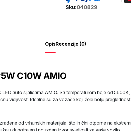
C3W
Sku:
040829
C5W
C10W
31mm
5600K
AMIO
Opis
Recenzije (0)
količina
W C5W C10W AMIO
s LED auto sijalicama AMIO. Sa temperaturom boje od 5600K, ove 
nu vidljivost. Idealne su za vozače koji žele bolju preglednost n
zrađene od vrhunskih materijala, što ih čini otporne na ekstremn
žaju dugotrajan i pouzdan izvor svjetlosti za vaše vozilo.