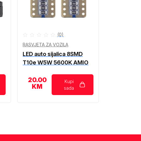
(0)
RASVJETA ZA VOZILA
LED auto sijalica 8SMD
T10e W5W 5600K AMIO
20.00
Kupi
KM
sada