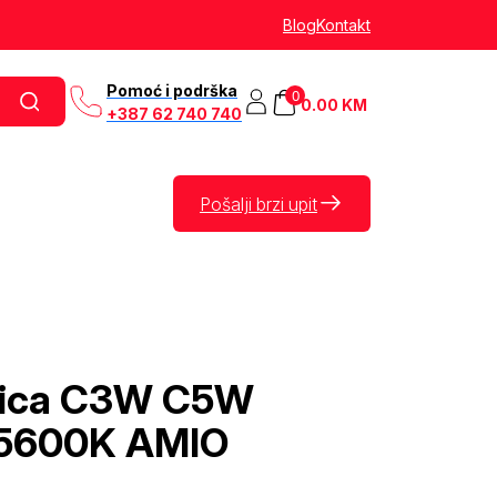
Blog
Kontakt
Pomoć i podrška
0
0.00
KM
+387 62 740 740
Pošalji brzi upit
alica C3W C5W
5600K AMIO