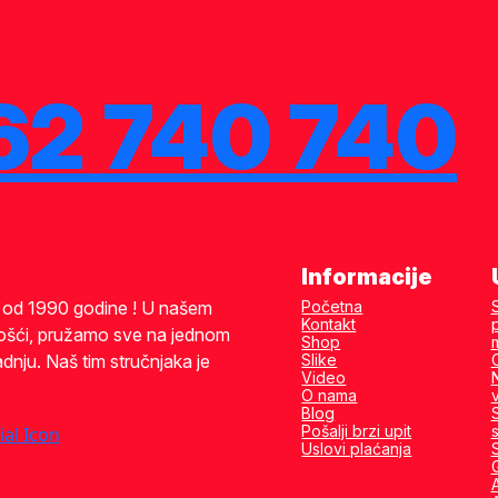
62 740 740
Informacije
i od 1990 godine ! U našem
Početna
Kontakt
ošći, pružamo sve na jednom
Shop
dnju. Naš tim stručnjaka je
Slike
Video
O nama
Blog
Pošalji brzi upit
s
Uslovi plaćanja
A