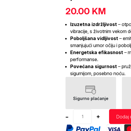
20.00
KM
Izuzetna izdržljivost
– otpo
vibracije, s životnim vekom d
Poboljšana vidljivost
– emit
smanjujući umor očiju i pobolj
Energetska efikasnost
– m
performanse.
Povećana sigurnost
– pruž
sigurnijom, posebno noću.
Sigurno plaćanje
LED
–
+
Dodaj 
auto
sijalica