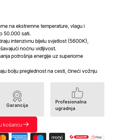
rne na ekstremne temperature, vlagu i
o 50.000 sati.
iraju intenzivnu bijelu svjetlost (5600K),
šavajući noćnu vidljivost.
anja potrošnja energije uz superiorne
aju bolju preglednost na cesti, čineći vožnju
Profesionalna
Garancija
ugradnja
u košaricu