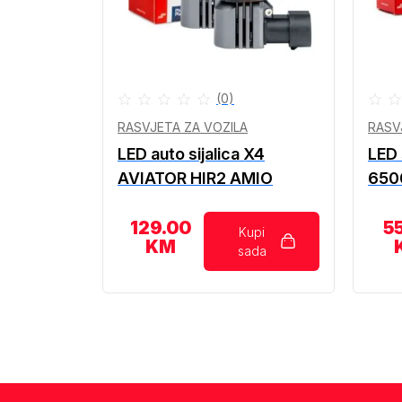
(0)
RASVJETA ZA VOZILA
RASV
LED auto sijalica X4
LED 
AVIATOR HIR2 AMIO
650
129.00
5
Kupi
KM
sada