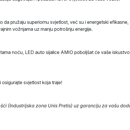
o da pružaju superiornu svjetlost, već su i energetski efikasne
rajnim vožnjama uz manju potrošnju energije.
stama noću, LED auto sijalice AMIO poboljšat će vaše iskustvo v
sigurajte svjetlost koja traje!
i (Industrijska zona Unis Pretis) uz garanciju za vašu doda